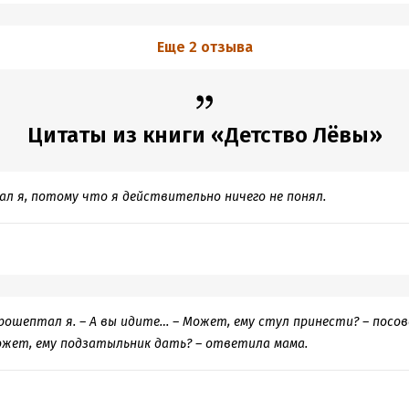
внутреннего детского мира и его ценностей - этих секретиков и
 в коробочках, бесценных найденных монетках и купленных на них
Еще 2 отзыва
и невероятной занятости, которая у всех нас когда-то была. А у к
в сердце, воспоминаниях и рассказах. :)
Цитаты из книги «Детство Лёвы»
азал я, потому что я действительно ничего не понял.
прошептал я. – А вы идите… – Может, ему стул принести? – посо
Может, ему подзатыльник дать? – ответила мама.