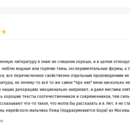
Анну Каренину", приводя родителей в изумление) Кроме того, мног
тическая карта мира вполстены, длинные очереди в магазинах, че
талось неизменным (халатность ЖКХ, бюрократизм, слухи о войне с
лучшему: в мире, в политике, в науке и технологиях....
е рассказы о мальчишеской дружбе (в книге почти нет девчонок)
роде бы и весело, и грустно, потому что волей-неволей начинаешь
е детство...
ов из пяти.
енную литературу я знаю не слишком хорошо, и в целом отношус
не люблю модные или горячие темы, экспериментальные формы, а 
тся, все перечисленное свойственно отдельным произведениям не
атуры, но почему-то всё то же самое "про них" меня нисколько не
 наших декорациях эмоционально напрягают, и даже местами злят
ть хорошие тексты соотечественников и современников, тем сил
сказывают что-то такое, что могла бы рассказать и я. Нет, я не ст
знь еврейского мальчика Левы (подразумевается Бори) из Москвы
 более, что он очевидно намного старше (в моем детстве телевиз
ью
настроечные таблицы никому в голову не приходило смотреть, а 