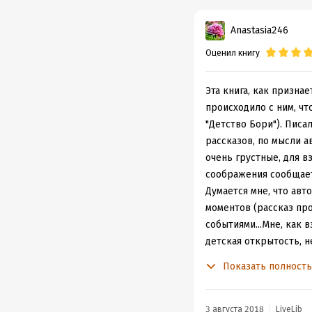
Anastasia246
Оценил книгу
Эта книга, как призна
происходило с ним, чт
"Детство Бори"). Писа
рассказов, по мысли а
очень грустные, для в
соображения сообщает
Думается мне, что авт
моментов (рассказ про
событиями...Мне, как 
детская открытость, 
про своего родственни
Показать полност
почему погорел, его ч
забавами (поливать пр
археологические раск
3 августа 2018
LiveLib