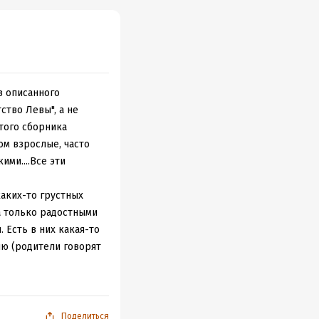
з описанного
ство Левы", а не
этого сборника
ом взрослые, часто
ми....Все эти
каких-то грустных
на только радостными
 Есть в них какая-то
ю (родители говорят
ьезно спрашивает,
 проказами и
ить, или устроить
в общественную
Поделиться