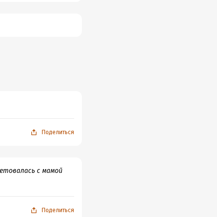
з стеклышек и
 бубликов, всей этой
ого-то еще и так
Поделиться
ветовалась с мамой
Поделиться