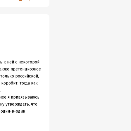
о ясных и четких
рно-белые
 Америкой), что-то,
, познании мира,
 ностальгировать и
ь к ней с некоторой
также претенциозное
 только российской,
 коробит, тогда как
.
ьнее я привязываюсь
ану утверждать, что
 один-в-один
оры уже не были
уж телевизоры с