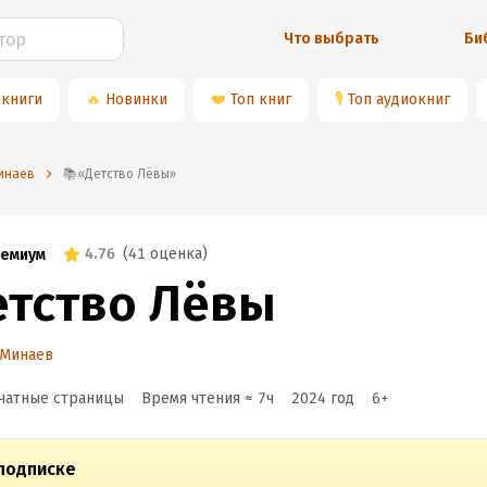
Что выбрать
Би
 книги
🔥
Новинки
❤️
Топ книг
🎙
Топ аудиокниг
Минаев
📚«Детство Лёвы»
4.76
(
41 оценка
)
емиум
етство Лёвы
 Минаев
чатные страницы
Время чтения ≈
7
ч
2024
год
6
+
подписке