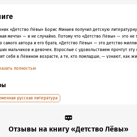
ниге
рник «Детство Лёвы» Борис Минаев получил детскую литературн
ная мечта» — и не случайно. Потому что «Детство Лёвы» — это не
о самого автора и его брата, «Детство Лёвы» — это детство милл
их мальчиков и девочек. Взрослые с удовольствием прочтут эту 
ят себя в Лёвином возрасте, а те, кто помладше, — узнают, как жи
ли или даже бабушки и дедушки. А ещё узнают себя самих — пото
казать полностью
я движется, приметы времени меняются, а детство остаётся таким
ярким, полным открытий и переживаний, таящим в самых обыденн
щие чудеса. Книга выходит в авторской редакции с двумя новыми 
ры
еменная русская литература
обная информация
:
439135
ISBN (EAN):
9785969114081
дания:
2024
Время на чтение:
7
ч.
Отзывы на книгу «Детство Лёвы»
оступления:
27 ноября 2017