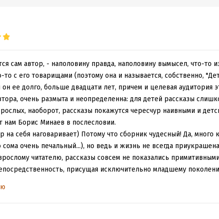
ется сам автор, - наполовину правда, наполовину вымысел, что-то и
о-то с его товарищами (поэтому она и называется, собственно, "Дет
л он ее долго, больше двадцати лет, причем и целевая аудитория 
втора, очень размыта и неопределенна: для детей рассказы слишк
зрослых, наоборот, рассказы покажутся чересчур наивными и детски
 нам Борис Минаев в послесловии.
ор на себя наговаривает) Потому что сборник чудесный! Да, много 
 сома очень печальный...), но ведь и жизнь не всегда приукраше
взрослому читателю, рассказы совсем не показались примитивными.
непосредственность, присущая исключительно младшему поколени
ка, что у него золотые руки и он на том и погорел, а мальчик сер
ью
то, бензином облили?), отлично передано очарование детства с его
охожих с балкона в особо жаркую погоду, чтобы немного их охлад
опки в дыре на асфальте, записаться (будучи совсем еще юным) 