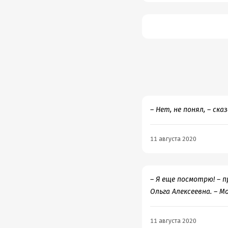
чудесном воссоздании 
цветочков, этих жуков
славной беззаботности 
замечательно осталась 
– Нет, не понял, – ск
11 августа 2020
– Я еще посмотрю! – 
Ольга Алексеевна. – 
11 августа 2020