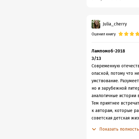
библиотеку и читать "
примет времени (поли
телевизоры) Что-то ос
Julia_cherry
конечно, изменилось к 
Оценил книгу
Увлекательные и добры
взрослении...Читать в
вспоминать собственно
Лампомоб-2018
Отличная книга, 5 балл
3/13
Современную отечеств
опаской, потому что 
умствование. Разумее
но и зарубежной литер
аналогичные истории в
Тем приятнее встреча
к авторам, которые рас
советская детская жи
совпадает с моей, тем
Показать полност
никакой редкостью, и 