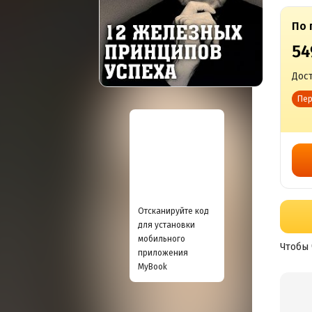
По 
54
Дост
Пер
Отсканируйте код
для установки
мобильного
Чтобы 
приложения
MyBook