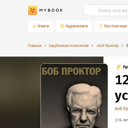
📖
Книги
🎧
Аудиокниги
👌
Бесплатные
Главная
Зарубежная психология
⭐️Боб Проктор
Пр
1
у
Боб П
176 пе