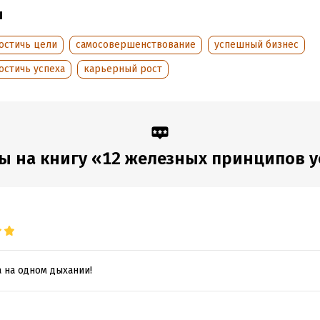
ы
остичь цели
самосовершенствование
успешный бизнес
остичь успеха
карьерный рост
ы на книгу «12 железных принципов у
 на одном дыхании!