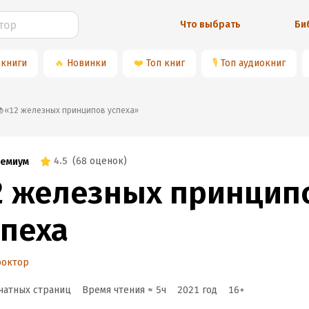
Что выбрать
Би
 книги
🔥
Новинки
❤️
Топ книг
🎙
Топ аудиокниг
📚«12 железных принципов успеха»
4.5
(
68 оценок
)
емиум
2 железных принцип
спеха
роктор
чатных страниц
Время чтения ≈
5
ч
2021
год
16
+