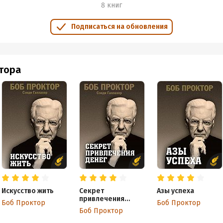
8 книг
Подписаться на обновления
втора
Искусство жить
Секрет
Азы успеха
привлечения
Боб Проктор
Боб Проктор
денег
Боб Проктор