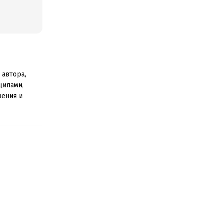
 автора,
ципами,
шения и
ков