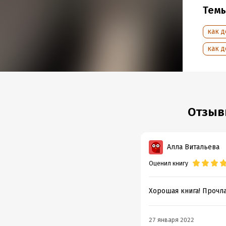
Тем
как д
как д
Отзыв
Алла Витальева
Оценил книгу
Хорошая книга! Прочла
27 января 2022