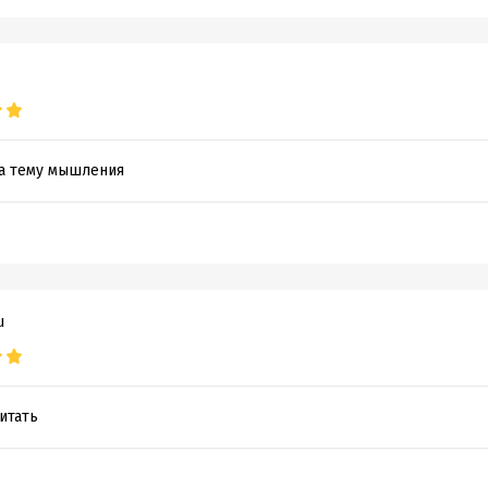
на тему мышления
u
итать