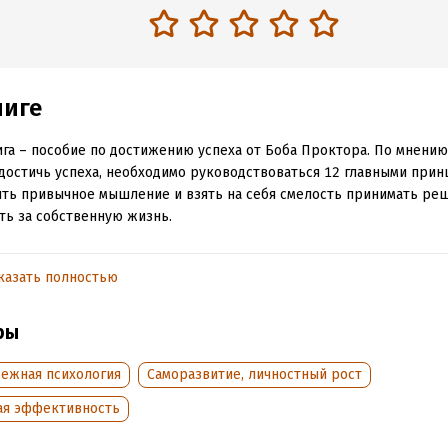
ниге
ига – пособие по достижению успеха от Боба Проктора. По мнению
достичь успеха, необходимо руководствоваться 12 главными прин
ть привычное мышление и взять на себя смелость принимать ре
ть за собственную жизнь.
ех, кто хочет двигаться вперед в бизнесе, творчестве, карьере.
казать полностью
обная информация
ры
аписания:
1 января 2019
ISBN (EAN):
9789851548398
:
317704
Переводчик:
Владимир Сивчи
бежная психология
Саморазвитие, личностный рост
дания:
2021
Время на чтение:
5
ч.
ая эффективность
оступления:
5 марта 2025