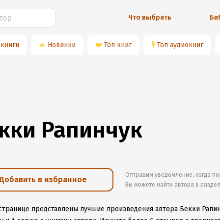
Что выбрать
Би
 книги
🔥
Новинки
❤️
Топ книг
🎙
Топ аудиокниг
кки Рапинчук
Отправим уведомление, когда по
Добавить в избранное
Вы можете найти автора в разде
 странице представлены лучшие произведения автора Бекки Рапи