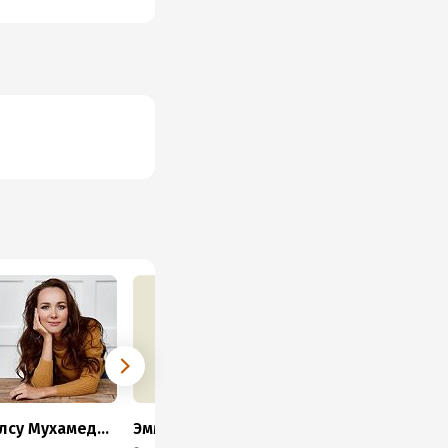
Алсу Мухамедшина
Эмма Кан
Юлия Осина
Нат