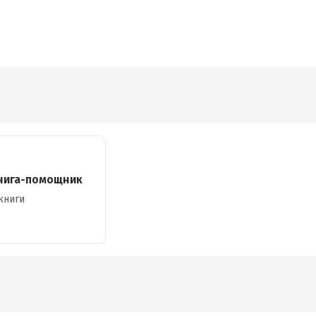
нига-помощник
книги