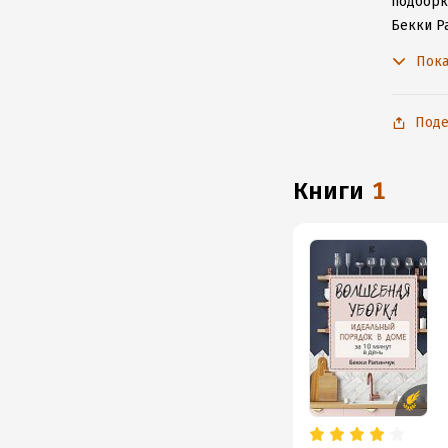
подборку
Бекки Р
с любим
Пока
Поде
книги
1