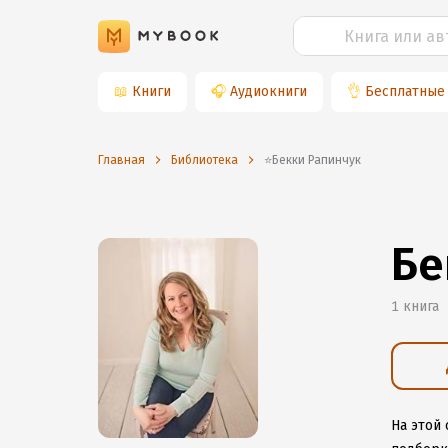
📖
Книги
🎧
Аудиокниги
👌
Бесплатные
Главная
Библиотека
⭐️Бекки Рапинчук
Бе
1 книга
На этой