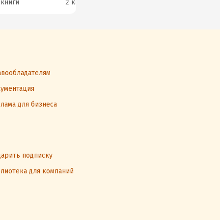
 книги
2 книги
3 книги
2 к
вообладателям
ументация
лама для бизнеса
арить подписку
лиотека для компаний