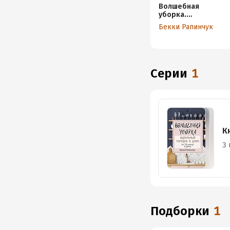
Волшебная
уборка.
Идеальный
Бекки Рапинчук
порядок в доме
за 10 минут в
день
Серии
1
К
3 
Подборки
1