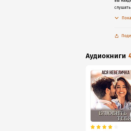
вы найде
слушать
не расс
Пока
Поде
аудиокниги