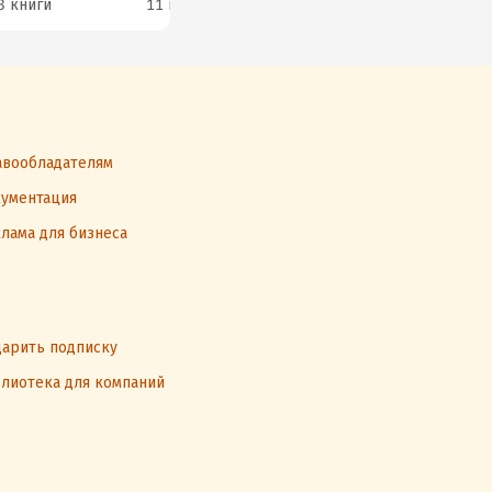
3 книги
11 книг
4 книги
2 к
вообладателям
ументация
лама для бизнеса
арить подписку
лиотека для компаний