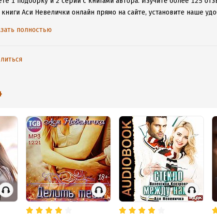
те 1 подборку и 2 серии с книгами автора.
Изучите более 125 отз
 книги Аси Невелички онлайн прямо на сайте, установите наше удо
таваться с любимыми произведениями даже без подключения к инт
зать полностью
литься
4