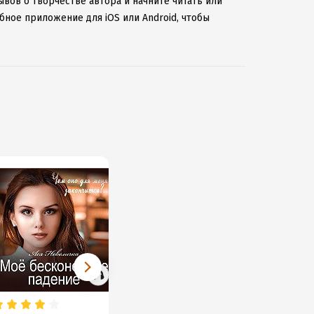
ывов о творчестве автора и начните читать или
бное приложение для iOS или Android, чтобы
ернету.