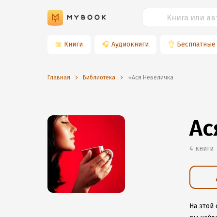
📖
Книги
🎧
Аудиокниги
👌
Бесплатные
Главная
Библиотека
⭐️Ася Невеличка
Ас
4 книги
На этой