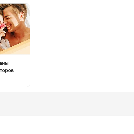
аны
торов