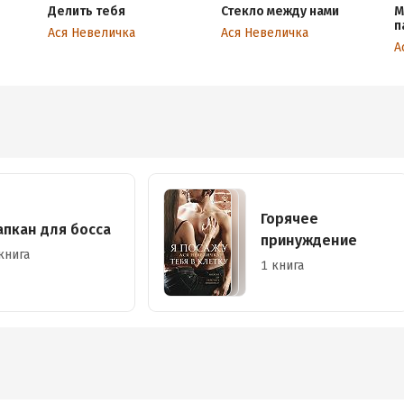
Делить тебя
Стекло между нами
М
п
Ася Невеличка
Ася Невеличка
А
Горячее
апкан для босса
принуждение
книга
1 книга