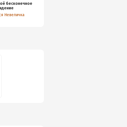
оё бесконечное
адение
ся Невеличка