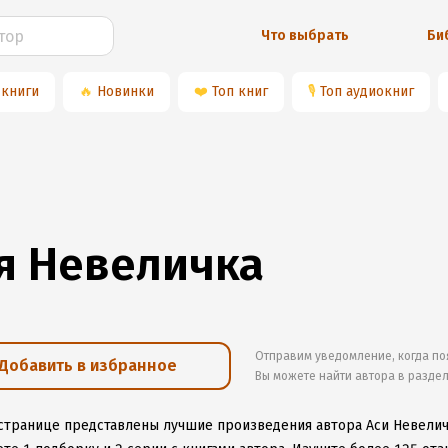
Что выбрать
Би
 книги
🔥
Новинки
❤️
Топ книг
🎙
Топ аудиокниг
я Невеличка
Отправим уведомление, когда по
Добавить в избранное
Вы можете найти автора в разде
 странице представлены лучшие произведения автора Аси Невели