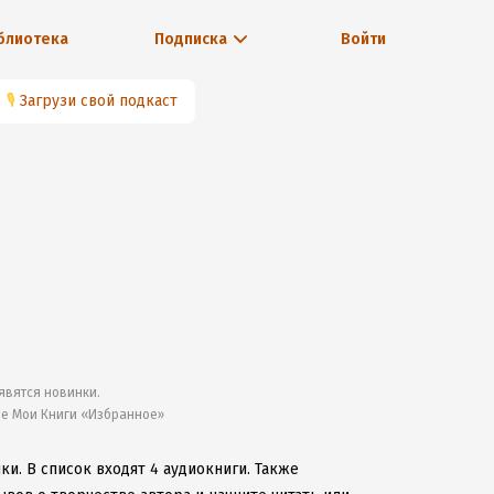
блиотека
Подписка
Войти
🎙
Загрузи свой подкаст
явятся новинки.
ле Мои Книги «Избранное»
чки.
В список входят 4 аудиокниги.
Также