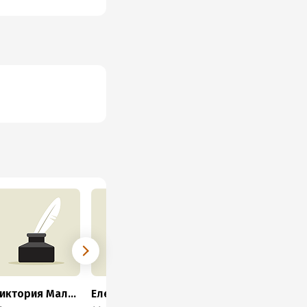
Виктория Мальцева
Елена Гром
Маргарита Светлова