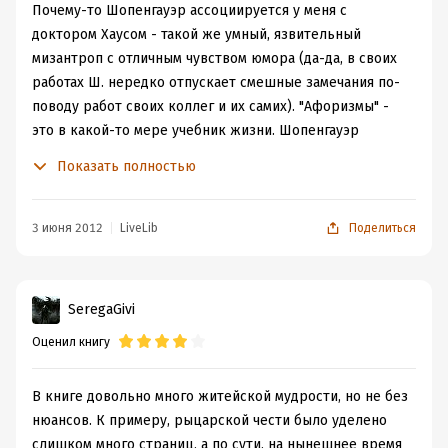
благодаря опыту и размышлению, и возникает лишь
Почему-то Шопенгауэр ассоциируется у меня с
благодаря опыту и размышлению".
доктором Хаусом - такой же умный, язвительный
-"Чтобы пройти свой путь в мире, полезно взять с
мизантроп с отличным чувством юмора (да-да, в своих
собой большой запас предусмотрительности и
работах Ш. нередко отпускает смешные замечания по-
снисходительности: первая предохранит нас от
поводу работ своих коллег и их самих). "Афоризмы" -
убытков и потерь, вторая - от споров и ссор."
это в какой-то мере учебник жизни. Шопенгауэр
излагает свои взгляды на то, что есть человек и что
Показать полностью
необходимо для его счастья.
Итак, для нашего счастья то, что мы
такое, – наша личность – является первым
3 июня 2012
LiveLib
Поделиться
и важнейшим условием, уже потому, что
сохраняется всегда и при всех
обстоятельствах; к тому же она, в
противоположность благам двух других
SeregaGivi
категорий, не зависит от превратностей
Оценил книгу
судьбы и не может быть отнята у нас.
Вот откуда это: если хочешь быть счастливым, будь им:
В книге довольно много житейской мудрости, но не без
нюансов. К примеру, рыцарской чести было уделено
Из личных свойств непосредственнее
всего способствует нашему счастью
слишком много страниц, а по сути, на нынешнее время