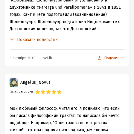
"Афоризмы.." Шопенгауэра были опубликованы в
двухтомнике «Parerga und Paralipomena» в 1841 и 1851
годах. Кант и Гёте подготовили (возникновение)
Шопенгауэра, Шопенгауэр подготовил Ницше, вместе с
Достоевским конечно, так что Достоевский с
Шопенгауром оказались в середине (этого) "кольца".
Показать полностью
Эти трое последних осмелились свои смутно-
парлептипные
интуиции в почти чистом виде
выплескивать на лист бумаги принципиально для
5 октября 2019
LiveLib
Поделиться
всеобщего обозрения, иногда к тому же радикализируя
их.
(Посему) приведу ниже несколько коротких цитат из
Angelus_Novus
рассматриваемой книги, почти без моих традиционных
Оценил книгу
комментариев, ибо и так же всё понятно, что и как.
-"для счастья человеческой жизни самым
существенным является то, что человек имеет в
Мой любимый философ. Читая его, я понимаю, что если
самом себе."
бы писала философский трактат, то написала бы нечто
-"любовь к одиночеству не может существовать в
подобное. Например, "О ничтожестве и горестях
качестве исконной потребности, а возникает лишь
жизни" - готова подписаться под каждым словом.