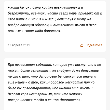
невозвратности.
♦ хотя бы они были крайне незначительны и
безразличны, все-таки часто сверх меры привлекают к
Умный человек может быть счастлив в одиночестве, а
себе наше внимание и мысли, действуя к тому же
человеку недалекому непременно нужно какое-либо
раздражающим образом, и вытесняют мысли и дела
общество, чтобы заполнить пустоту в душе:
важные. С этим надо бороться.
Прежде всего любое общество неизбежно
требует взаимного приспособления,
уравнения и поэтому, чем общество
15 апреля 2021
Поделиться
больше – тем оно пошлее. Человек может
быть всецело самим собою лишь пока он
один; кто не любит одиночества – тот не
любит свободы, ибо лишь в одиночестве
При несчастном событии, которое уже наступило и не
можно быть свободным. Принуждение –
может более измениться, не следует даже допускать
это неразлучный спутник любого
мысли о том, что дело могло бы сложиться иначе, а
общества, всегда требующего жертв тем
еще менее – о том, каким образом несчастье можно
более тяжелых, чем выше данная
личность. Поэтому человек избегает,
было бы предотвратить, ибо именно эта мысль и
выносит или любит одиночество
делает горе нестерпимым, так что человек
сообразно с тем, какова ценность его «я».
превращается тогда в eauton timorumenos .
В одиночестве ничтожный человек
чувствует свою ничтожность, великий ум