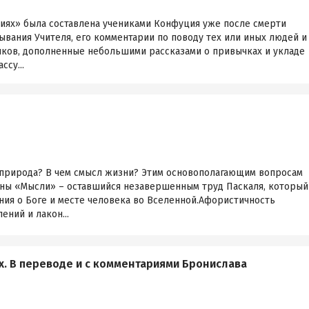
ниях» была составлена учениками Конфуция уже после смерти
ывания Учителя, его комментарии по поводу тех или иных людей и
упков, дополненные небольшими рассказами о привычках и укладе
ссу...
о природа? В чем смысл жизни? Этим основополагающим вопросам
ны «Мысли» – оставшийся незавершенным труд Паскаля, который
ия о Боге и месте человека во Вселенной.Афористичность
ений и лакон...
х. В переводе и с комментариями Бронислава