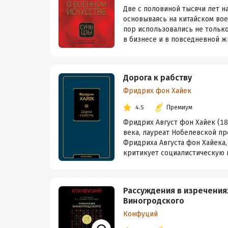
Две с половиной тысячи лет н
основываясь на китайском вое
пор использовались не только
в бизнесе и в повседневной жи
Дорога к рабству
Фридрих фон Хайек
4.5
Премиум
Фридрих Август фон Хайек (1
века, лауреат Нобелевской пр
Фридриха Августа фон Хайека,
критикует социалистическую и
Рассуждения в изречения
Виногродского
Конфуций