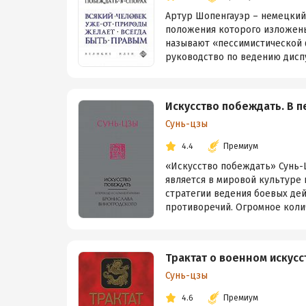
Артур Шопенгауэр – немецкий
положения которого изложены 
называют «пессимистической 
руководство по ведению диспут
Искусство побеждать. В 
Сунь-цзы
4.4
Премиум
«Искусство побеждать» Сунь-Цз
является в мировой культуре
стратегии ведения боевых де
противоречий. Огромное колич
Трактат о военном искусс
Сунь-цзы
4.6
Премиум