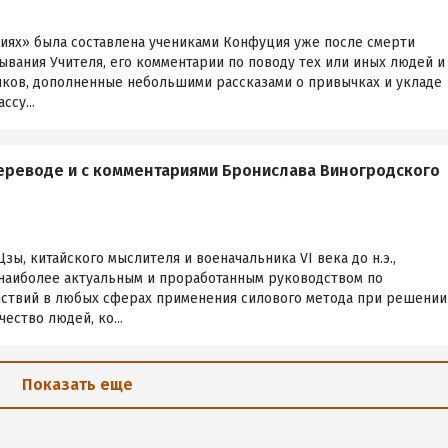
ниях» была составлена учениками Конфуция уже после смерти
ывания Учителя, его комментарии по поводу тех или иных людей и
упков, дополненные небольшими рассказами о привычках и укладе
ссу...
переводе и с комментариями Бронислава Виногродского
ы, китайского мыслителя и военачальника VI века до н.э.,
 наиболее актуальным и проработанным руководством по
йствий в любых сферах применения силового метода при решении
ество людей, ко...
Показать еще