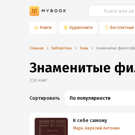
📖
Книги
🎧
Аудиокниги
👌
Бесплатные
Главная
Библиотека
Темы
знаменитые философ
Знаменитые ф
218
книг
Сортировать
По популярности
К себе самому
Марк Аврелий Антонин