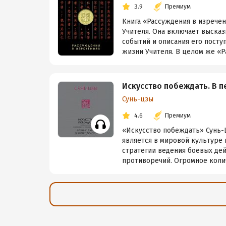
3.9
Премиум
Книга «Рассуждения в изрече
Учителя. Она включает высказ
событий и описания его пост
жизни Учителя. В целом же «Ра
Искусство побеждать. В 
Сунь-цзы
4.6
Премиум
«Искусство побеждать» Сунь-Цз
является в мировой культуре
стратегии ведения боевых де
противоречий. Огромное колич