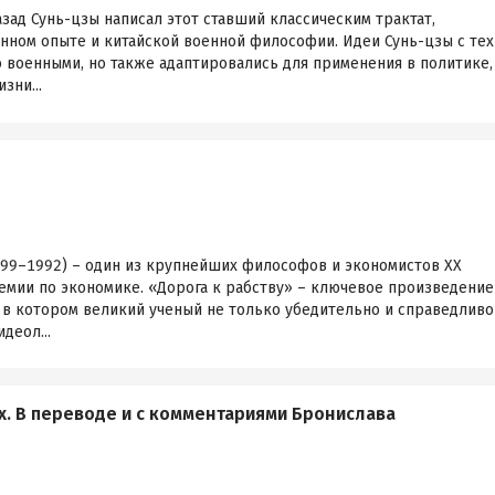
азад Сунь-цзы написал этот ставший классическим трактат,
нном опыте и китайской военной философии. Идеи Сунь-цзы с тех
 военными, но также адаптировались для применения в политике,
зни...
899–1992) – один из крупнейших философов и экономистов ХХ
емии по экономике. «Дорога к рабству» – ключевое произведение
 в котором великий ученый не только убедительно и справедливо
деол...
х. В переводе и с комментариями Бронислава