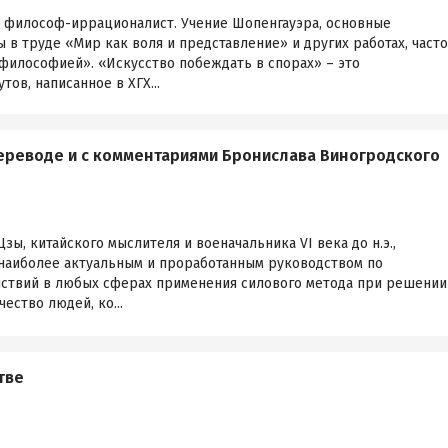
 философ-иррационалист. Учение Шопенгауэра, основные
в труде «Мир как воля и представление» и других работах, часто
философией». «Искусство побеждать в спорах» – это
ов, написанное в ХГХ...
переводе и с комментариями Бронислава Виногродского
ы, китайского мыслителя и военачальника VI века до н.э.,
 наиболее актуальным и проработанным руководством по
йствий в любых сферах применения силового метода при решении
ество людей, ко...
тве