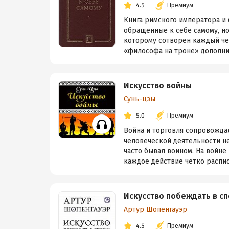
4.5
Премиум
Книга римского императора и 
обращенные к себе самому, но
которому сотворен каждый че
«философа на троне» дополни
Искусство войны
Сунь-цзы
5.0
Премиум
Война и торговля сопровожда
человеческой деятельности не
часто бывал воином. На войн
каждое действие четко расписан
Искусство побеждать в сп
Артур Шопенгауэр
4.5
Премиум