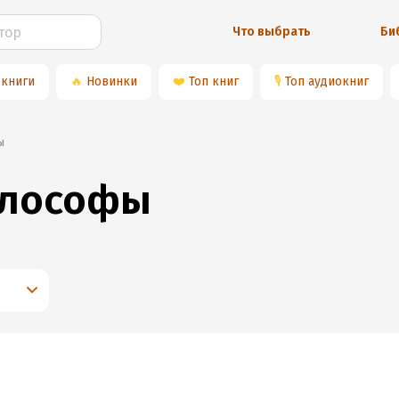
Что выбрать
Би
 книги
🔥
Новинки
❤️
Топ книг
🎙
Топ аудиокниг
ы
илософы