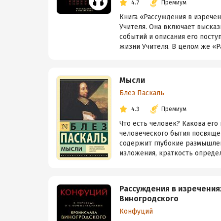
4.7
Премиум
Книга «Рассуждения в изрече
Учителя. Она включает высказ
событий и описания его пост
жизни Учителя. В целом же «Ра
Мысли
Блез Паскаль
4.3
Премиум
Что есть человек? Какова ег
человеческого бытия посвяще
содержит глубокие размышлен
изложения, краткость определ
Рассуждения в изречения
Виногродского
Конфуций