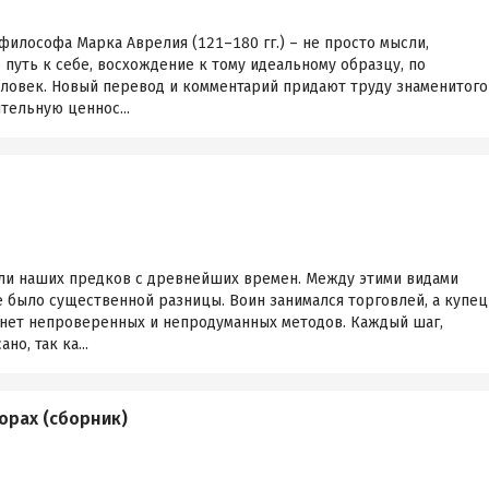
философа Марка Аврелия (121–180 гг.) – не просто мысли,
 путь к себе, восхождение к тому идеальному образцу, по
ловек. Новый перевод и комментарий придают труду знаменитого
тельную ценнос...
ли наших предков с древнейших времен. Между этими видами
 было существенной разницы. Воин занимался торговлей, а купец
е нет непроверенных и непродуманных методов. Каждый шаг,
о, так ка...
орах (сборник)