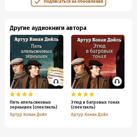
Подписаться на обновления
Другие аудиокниги автора
Пять апельсиновых
Этюд в багровых тонах
Эт
зернышек (спектакль)
(спектакль)
Ар
Артур Конан Дойл
Артур Конан Дойл