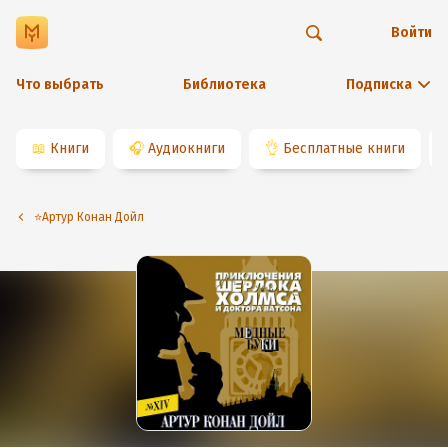
Войти
Что выбрать
Библиотека
Подписка
📖
Книги
🎧
Аудиокниги
👌
Бесплатные книги
⭐️Артур Конан Дойл