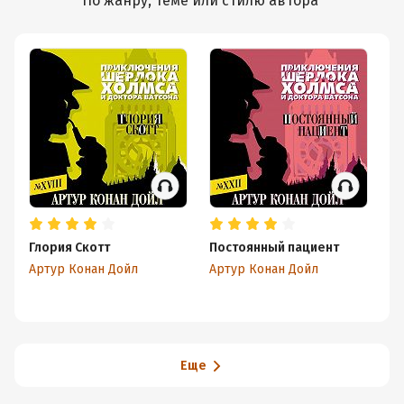
По жанру, теме или стилю автора
Глория Скотт
Постоянный пациент
Че
гу
Артур Конан Дойл
Артур Конан Дойл
Ар
Еще