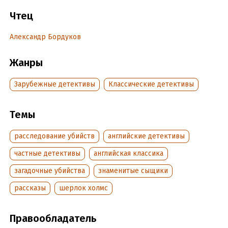
Исполняет: Александр Бордуков
Чтец
©&℗ ИП Воробьев В.А.
Александр Бордуков
©&℗ ИД СОЮЗ
Жанры
Подробная информация
Зарубежные детективы
Классические детективы
Дата написания:
1 января 2020
Год издания:
2020
Темы
Дата поступления:
27 января 2020
ISBN (EAN):
9785535562582
расследование убийств
английские детективы
частные детективы
английская классика
загадочные убийства
знаменитые сыщики
рассказы
шерлок холмс
Правообладатель