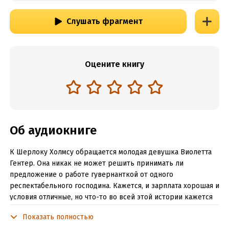
Слушать фрагмент
Оцените книгу
Об аудиокниге
К Шерлоку Холмсу обращается молодая девушка Виолетта
Гентер. Она никак не может решить принимать ли
предложение о работе гувернанткой от одного
респектабельного господина. Кажется, и зарплата хорошая и
условия отличные, но что-то во всей этой истории кажется
девушке подозрительным. Холмс не может отказать юной
Показать полностью
леди и безотлагательно приступает к расследованию.