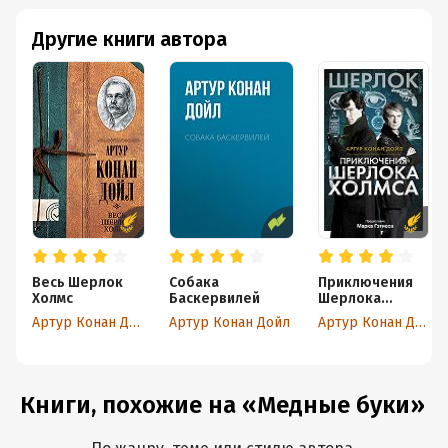
Другие книги автора
Весь Шерлок
Собака
Приключения
Холмс
Баскервилей
Шерлока
Холмса
Артур Конан Дойл
Артур Конан Дойл
Артур Конан Дойл
Книги, похожие на «Медные буки»