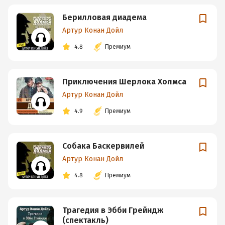
Берилловая диадема
Артур Конан Дойл
4.8
Премиум
Приключения Шерлока Холмса
Артур Конан Дойл
4.9
Премиум
Собака Баскервилей
Артур Конан Дойл
4.8
Премиум
Трагедия в Эбби Грейндж
(спектакль)