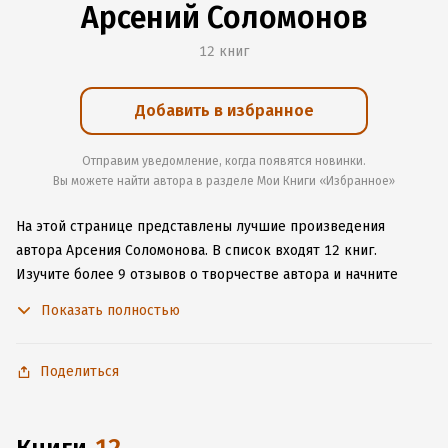
Арсений Соломонов
12 книг
Добавить в избранное
Отправим уведомление, когда появятся новинки.
Вы можете найти автора в разделе Мои Книги «Избранное»
На этой странице представлены лучшие произведения
автора Арсения Соломонова.
В список входят 12 книг.
Изучите более 9 отзывов о творчестве автора и начните
читать или слушать книги Арсения Соломонова онлайн прямо
Показать полностью
на сайте, установите наше удобное приложение для iOS или
Android, чтобы не расставаться с любимыми произведениями
даже без подключения к интернету.
Поделиться