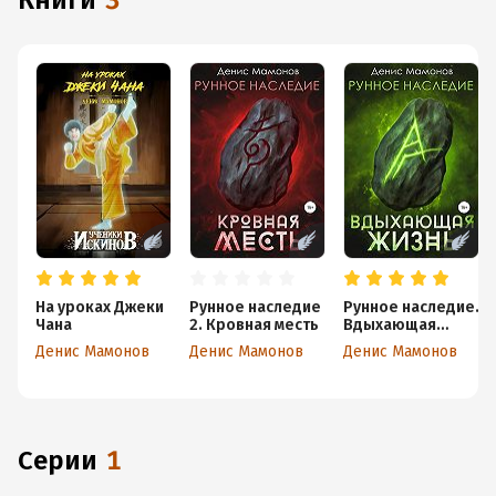
книги
3
На уроках Джеки
Рунное наследие
Рунное наследие.
Чана
2. Кровная месть
Вдыхающая
жизнь
Денис Мамонов
Денис Мамонов
Денис Мамонов
Серии
1