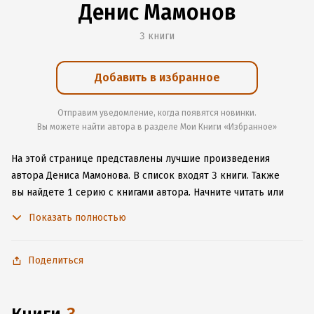
Денис Мамонов
3 книги
Добавить в избранное
Отправим уведомление, когда появятся новинки.
Вы можете найти автора в разделе Мои Книги «Избранное»
На этой странице представлены лучшие произведения
автора Дениса Мамонова.
В список входят 3 книги.
Также
вы найдете 1 серию с книгами автора.
Начните читать или
слушать книги Дениса Мамонова онлайн прямо на сайте,
Показать полностью
установите наше удобное приложение для iOS или Android,
чтобы не расставаться с любимыми произведениями даже
без подключения к интернету.
Поделиться