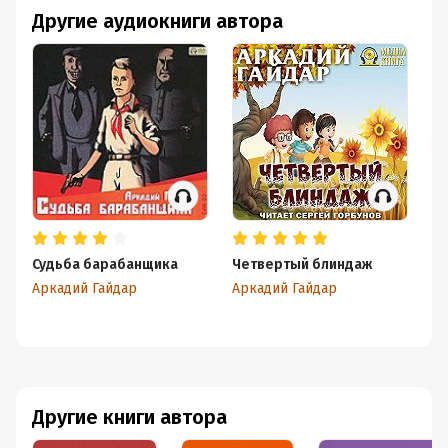
Другие аудиокниги автора
Судьба барабанщика
Четвертый блиндаж
О
б
Аркадий Гайдар
Аркадий Гайдар
Ар
Другие книги автора