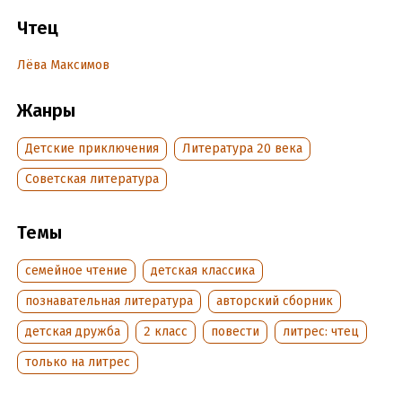
Чтец
Наконец, когда наступила зима, он совсем заскучал,
попросил разрешения у начальников и послал своей жене
Лёва Максимов
письмо, чтобы она приезжала вместе с ребятишками к нему
в гости.
Жанры
Ребятишек у него было двое – Чук и Гек…»
Детские приключения
Литература 20 века
Подробная информация
Советская литература
Год издания:
2019
Темы
семейное чтение
детская классика
познавательная литература
авторский сборник
детская дружба
2 класс
повести
литрес: чтец
только на литрес