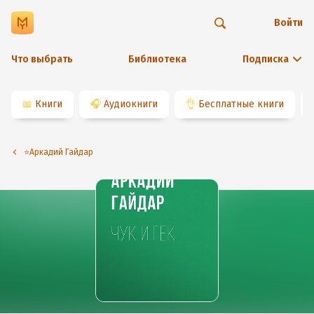
Войти
Что выбрать
Библиотека
Подписка
📖
Книги
🎧
Аудиокниги
👌
Бесплатные книги
⭐️Аркадий Гайдар