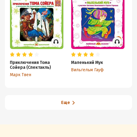
Приключения Тома
Маленький Мук
Ал
Сойера (Спектакль)
(с
Вильгельм Гауф
Марк Твен
Се
Еще