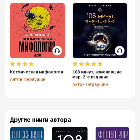
Космическая мифология
108 минут, изменившие
В 
мир. 2-е издание
фа
Антон Первушин
Антон Первушин
Ол
Другие книги автора