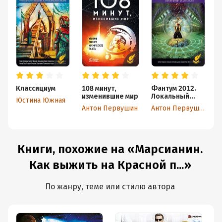
Классициум
108 минут,
Фантум 2012.
Х
изменившие мир
Локальный
м
Юстина Южная
экстремум
З
Антон Первушин
Антон Первушин
А
н
к
Книги, похожие на «Марсианин.
Как выжить на Красной п...»
По жанру, теме или стилю автора