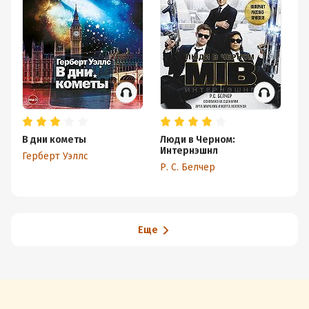
В дни кометы
Люди в Черном:
Ру
Интернэшнл
(с
Герберт Уэллс
Р. С. Белчер
С
Еще