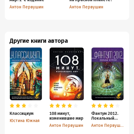
Антон Первушин
Антон Первушин
Ол
Другие книги автора
Классициум
108 минут,
Фантум 2012.
Х
изменившие мир
Локальный
м
Юстина Южная
экстремум
З
Антон Первушин
Антон Первушин
А
н
к