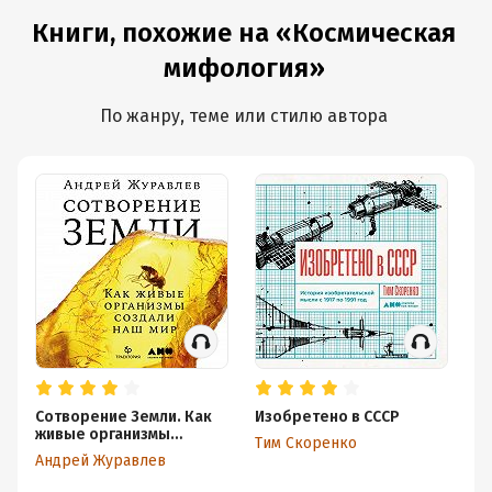
Книги, похожие на «Космическая
мифология»
По жанру, теме или стилю автора
Сотворение Земли. Как
Изобретено в СССР
Л
живые организмы
от
Тим Скоренко
создали наш мир
м
Андрей Журавлев
Се