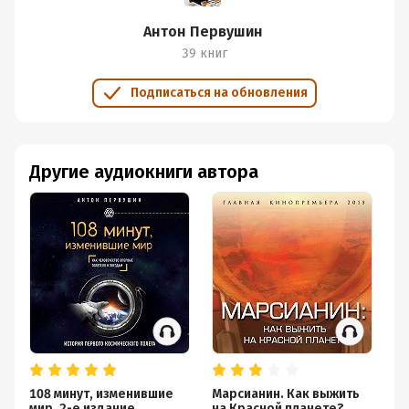
Антон Первушин
39 книг
Подписаться на обновления
Другие аудиокниги автора
108 минут, изменившие
Марсианин. Как выжить
В 
мир. 2-е издание
на Красной планете?
фа