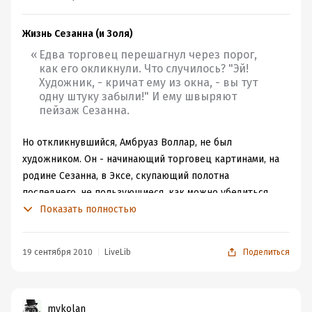
Жизнь Сезанна (и Золя)
Едва торговец перешагнул через порог,
как его окликнули. Что случилось? "Эй!
Художник, - кричат ему из окна, - вы тут
одну штуку забыли!" И ему швыряют
пейзаж Сезанна.
Но откликнувшийся, Амбруаз Воллар, не был
художником. Он - начинающий торговец картинами, на
родине Сезанна, в Эксе, скупающий полотна
последнего, не пользующиеся, как можно убедиться,
спросом. Можно сказать, утрируя, конечно, что вся
Показать полностью
книга о том, как "сезанны" им не пользовались, а были
только, если не хулимыми, то игнорируемыми.
19 сентября 2010
LiveLib
Поделиться
Не могу сказать, что являюсь поклонницей живописи
Сезанна. Мне - банально - по душе больше насквозь
солнечные "ренуары", "моне", "писсарро" и "сислеи", да
mykolan
их жизнелюбивые создатели. Но личность главного