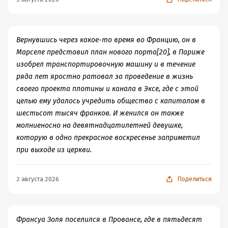
Сезанна суто з технічного боку, в книжці цього зовсім
события в настоящем времени и последовательно, а
немає — але от ця наскрізна лінія вищого керівництва
потому на всем протяжении книги меня не покидало
зараз здається дуже помітною.
ощущение, будто я смотрю фильм или читаю его
Вернувшись через какое-то время во Францию, он в
Хороша книжка.
расширенный сценарий. Воистину громадную работу
Марселе представил план нового порта[20], в Париже
Лінк на google art project, де багато картин Сезанна, без
проделал Анри Перрюшо. Дух захватывает от
изобрел транспортировочную машину и в течение
біографії, зате з можливістю все детально роздивитися:
осознания того, что так все оно и было... Устами
ряда лет яростно ратовал за проведение в жизнь
https://goo.gl/pxTdUZ
француза говорит сама История.
своего проекта плотины и канала в Эксе, где с этой
P.S. Ренуар на очереди.
целью ему удалось учредить общество с капиталом в
шестьсот тысяч франков. И женился он также
молниеносно на девятнадцатилетней девушке,
которую в одно прекрасное воскресенье заприметил
при выходе из церкви.
2 августа 2026
Поделиться
Франсуа Золя поселился в Провансе, где в пятьдесят