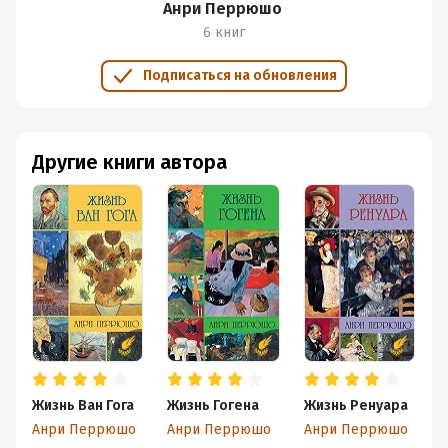
Анри Перрюшо
6 книг
Подписаться на обновления
Другие книги автора
Жизнь Ван Гога
Жизнь Гогена
Жизнь Ренуара
М
Анри Перрюшо
Анри Перрюшо
Анри Перрюшо
А