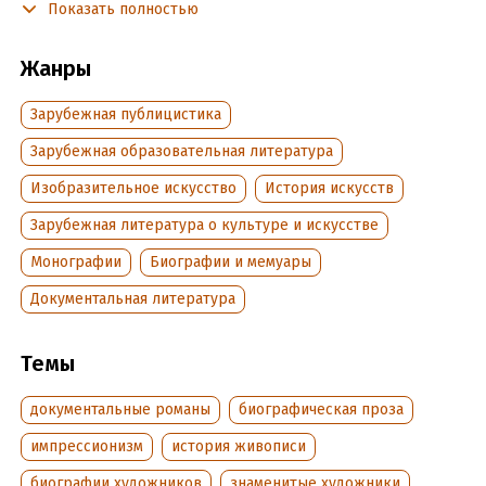
Показать полностью
знаменитом художнике Поле Сезанне автор детально
проследил творческий путь художника, процесс его
профессионального формирования. В книге использованы
Жанры
уникальные документы, воспоминания современников,
письма.
Зарубежная публицистика
Зарубежная образовательная литература
Подробная информация
Изобразительное искусство
История искусств
Дата написания:
1 января 1959
Зарубежная литература о культуре и искусстве
Объем:
767286
Монографии
Биографии и мемуары
Год издания:
2025
Дата поступления:
2 ноября 2017
Документальная литература
ISBN (EAN):
9785170802920
Переводчик:
С. Викторова
Темы
Время на чтение:
11
ч.
документальные романы
биографическая проза
импрессионизм
история живописи
биографии художников
знаменитые художники