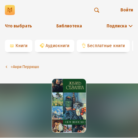
Войти
Что выбрать
Библиотека
Подписка
📖
Книги
🎧
Аудиокниги
👌
Бесплатные книги
⭐️Анри Перрюшо