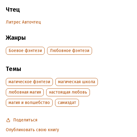
Подробная информация
Чтец
Дата написания:
14 июля 2023
Литрес Авточтец
Год издания:
2023
Дата поступления:
9 сентября 2023
Жанры
Боевое фэнтези
Любовное фэнтези
Темы
магическое фэнтези
магическая школа
любовная магия
настоящая любовь
магия и волшебство
самиздат
Поделиться
Опубликовать свою книгу