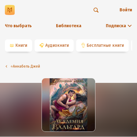
Войти
Что выбрать
Библиотека
Подписка
📖
Книги
🎧
Аудиокниги
👌
Бесплатные книги
⭐️Аннабель Джей