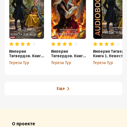
Империя
Империя
Империя Тигверд
Тигвердов. Книга
Тигвердов. Книга
Книга 1. Невеста 
1. Невеста для
2. Танго в пустоте
бастарда
Тереза Тур
Тереза Тур
Тереза Тур
бастарда
Еще
О проекте