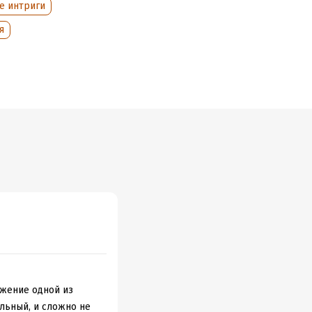
е интриги
я
лжение одной из
льный, и сложно не