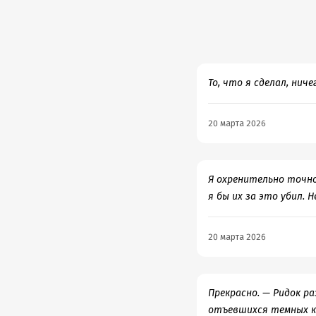
исключительностью. Д
голоса и индивидуальн
заклинательницы молни
умолчанию, должен зна
само собой разумеюще
То, что я сделал, ниче
мироустройство всё-та
Сорренгейл умненькая
20 марта 2026
батальных сцен и эпох
огорчает. Вообще иног
слишком резко контра
Я охренительно точно
такая, простите, херн
я бы их за это убил. Н
между взрослыми людь
хорошие постельные сц
это картонка. Если ср
20 марта 2026
помогает, когда она п
моментов с драконами,
главок 18+.
Прекрасно. — Ридок р
Чего у цикла не отнят
отъевшихся темных ко