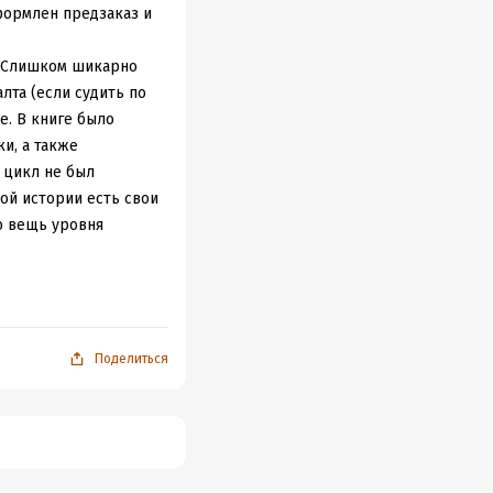
как размашистая
формлен предзаказ и
битвы! Это настоящий
 взгляда, и
и. Слишком шикарно
и продолжаю
алта (если судить по
 лету извергают
е. В книге было
овь, воздух трещит от
и, а также
 цикл не был
ой истории есть свои
Андарны и непростая
ю вещь уровня
и. Удивительное
фоне фэнтезийной
кнуть везде, – а
юностью и
оиграть в войне в
Наварры воедино,
ели драконов и нет
Поделиться
 ужасы войны – нужно
я не знаю, что
 все допустимые
воей