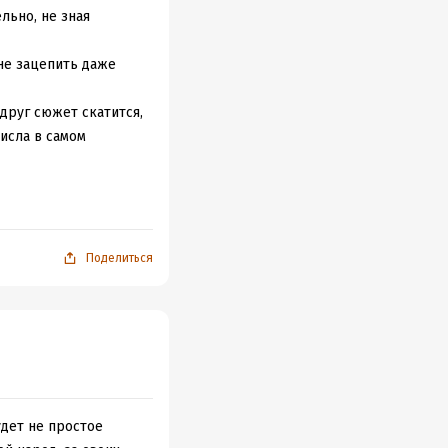
льно, не зная
не зацепить даже
друг сюжет скатится,
исла в самом
без Вайолет и
кам удаётся
Поделиться
ого вида драконов —
 казалось. Впереди —
товых помочь в этом,
каждой страницей
удет не простое