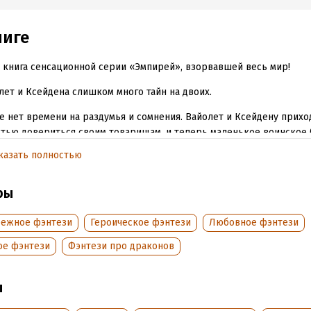
ниге
 книга сенсационной серии «Эмпирей», взорвавшей весь мир!
лет и Ксейдена слишком много тайн на двоих.
 нет времени на раздумья и сомнения. Вайолет и Ксейдену прихо
тью довериться своим товарищам, и теперь маленькое воинское 
ет Континент от темных заклинателей, не деля людей на «наших»
казать полностью
 печать? Нарушить приказ? Выдвинуть свои условия командовани
ю?
ры
ли это нужно для победы над вэйнителями!
бежное фэнтези
Героическое фэнтези
Любовное фэнтези
и Вайолет может защитить своих друзей, то кто защитит саму Вай
ое фэнтези
Фэнтези про драконов
ценой?
ы
электронной книги соответствует изданию 2-му, исправленному.