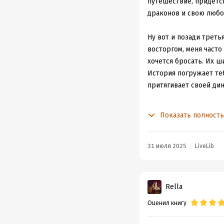
Впечатления
путешествие, придётся
Это один из самых сил
драконов и свою любо
каждой части, живые,
Я даже не могу вырази
Ну вот и позади треть
моей полке, и я уверен
восторгом, меня часто 
Столько настоящего фэ
хочется бросать. Их ш
когда ты не задаёшься
История погружает теб
Вайолет… и спасаешь 
притягивает своей ди
Что порадовало, так э
Показать полност
этих бесконечно нудны
моменты.
31 июля 2025
LiveLib
Порадовало, что нако
тайна Андарны, тайна 
нужного лекарства.
Rella
Оценил книгу
Финал пропитан груст