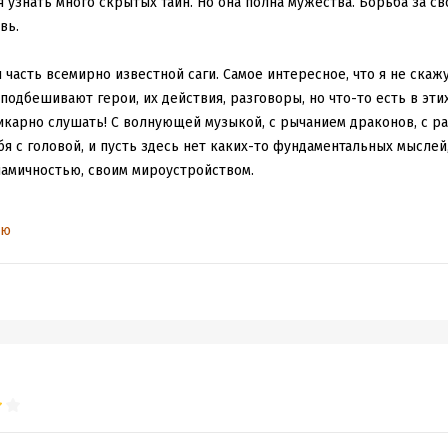
 узнать много скрытых тайн. Но она полна мужества. Борьба за сво
ьных циклов, что я читала. Захватывающая динамика, постепенное
вь.
 объемные персонажи — всё это делает историю по-настоящему яр
ть словами, что чувствую после прочтения. Эта книга точно займёт
я часть всемирно известной саги. Самое интересное, что я не скаж
а: перечитывать её буду не раз.
подбешивают герои, их действия, разговоры, но что-то есть в этих
нтези, глубины характеров и эмоциональной вовлечённости! Это к
икарно слушать! С волнующей музыкой, с рычанием драконов, с ра
 вопросами “а почему?” и “а как?”, — ты просто плывёшь по течен
я с головой, и пусть здесь нет каких-то фундаментальных мыслей
Ксейдена.
намичностью, своим мироустройством.
то то, что Вайолет кажется начала взрослеть. Она уже практически
ью
х выяснений отношений. Да, тут хватает скрипов кровати, но я пр
нец-то события вышли за границы привычных локаций. Захватыва
Вайолет и Ксейдена, жестокие дары, напряжённые застолья, поиски
ью и безысходностью. Опять же на самом интересном.