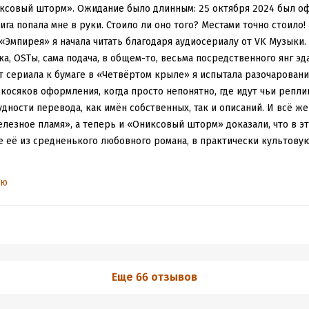
амичные события, вся история похожа на эмоциональные качели, 
иксовый шторм». Ожидание было длинным: 25 октября 2024 был о
 переходы, неожиданные повороты, страшные открытия, эпичные 
ига попала мне в руки. Стоило ли оно того? Местами точно стоило!
оторые хочется обсуждать, может не всегда всё понятно с первого
 «Эмпирея» я начала читать благодаря аудиосериалу от VK Музык
 от догадок и предположений. Вот наверное только из-за этого 
ка, OSTы, сама подача, в общем-то, весьма посредственного янг эд
й! Здесь просто шикарные столкновения добра и зла! Драконы на
т сериала к бумаге в «Четвёртом крыле» я испытала разочаровани
ронзают плоть врага, грохочет гром и сверкает молния, кругом кр
косяков оформления, когда просто непонятно, где идут чьи реплик
дности перевода, как имён собственных, так и описаний. И всё же
лезное пламя», а теперь и «Ониксовый шторм» доказали, что в эт
ти мне было мало драконов, безумно интересно будущее малышки 
её из средненького любовного романа, в практически культову
тся уже скорее узнать, что там приготовил автор на окончание саг
 вот вроде бы совсем не моё чтение, романтик между героями на 
асгиат уже не удастся отсидеться – враг доказал, что может прони
ью
 здесь совсем не драматичные, а местами и раздражающие своей 
 его лицом к лицу и дать отпор. Но не всё так просто. Чтобы не пр
етья книга позади, а мне всё мало.
ет и её друзьям нужна армия. Собрать разрозненные провинции 
вор с Поромиэлем, наведаться на острова, где столетиями не вид
 и ждём продолжения!
ь проще. Но главное, что затмевает для Вайолет и боль утраты, и
 жизни – Ксейдена Риорсона от неминуемого падения в бездну...
ги много, равнодушной она точно не могла оставить, и в тоже врем
Еще 66 отзывов
ру здесь удалось хорошо. Несмотря на громкие слова о братстве и
родолжают лепить супер-героиню, которая может разрулить всё с