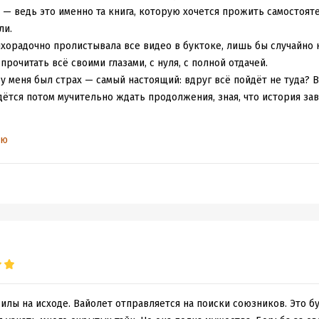
 — ведь это именно та книга, которую хочется прожить самостояте
ли.
ихорадочно пролистывала все видео в буктоке, лишь бы случайно 
рочитать всё своими глазами, с нуля, с полной отдачей.
у меня был страх — самый настоящий: вдруг всё пойдёт не туда? В
ётся потом мучительно ждать продолжения, зная, что история зав
акончилось? Конечно! Теперь я понятия не имею, как дальше жить 
ью
так глубоко запали мне в душу?…
азу после масштабного сражения в Басгиате. Вайолет и её союзни
 чары, и в результате раскрывается тайна о существовании седьм
лежит Андарна.
 лишь началом нового пути. Последствия битвы куда опаснее, чем
поиски лекарства, других драконов седьмого рода и союзников, го
жном противостоянии.
 не только за жизнь, но и за надежду — и за любовь, которая с 
хрупкой и ценной.
илы на исходе. Вайолет отправляется на поиски союзников. Это б