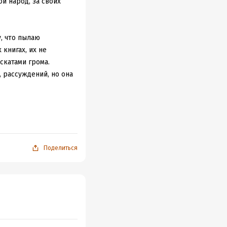
й народ, за своих
 раскрытие сюжета в
кой и реалистичной.
 почётное место на
у, что пылаю
 книгах, их не
ак раз тот случай,
скатами грома.
ию вместе с
, рассуждений, но она
 не раздражает, нет
олистывала эти
Поделиться
ющее путешествие,
 ответов и такого