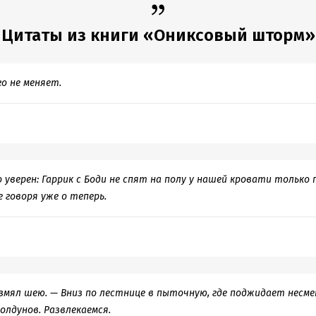
аже главы от лица других персонажей не придают им особой знач
ости в истории Сорренгейл у них просто нет. В тему исключитель
Цитаты из книги «Ониксовый шторм»
й также хочется отметить её ум, которому все поклоняются. Чита
ть, что там Вайолет прочла об истории мира, вэйнителях, языках, 
е нам выдают эти факты, даже когда не было предпосылок. Глубж
го не меняет.
ки бы хотелось через логически выстроенный сюжет, а не "прост
 и сейчас опять всех удивит". Я продолжаю искренне восхищатьс
альной задумкой цикла, но вот то, как Ребекка Яррос подходит к 
да кажется, что книгу пишут разные люди. Драйвовые и напряжны
стируют с отвратительными постельными сценами между Ксейден
 уверен: Гаррик с Боди не спят на полу у нашей кровати только
я и влажные фантазии 14-летней девочки, в которые ни капли не 
е говоря уже о теперь.
ми, которые не просто подвержены похоти, а искренне любят друг
ены, которые цепляют, поэтому знаю с чем сравнивать. У автора 
авнивать эту книгу с «Долей вероятности», думается мне, что Ребе
ишет не о любовных терзаниях героев, иначе я не знаю, как объясн
 войной, интригами и абсолютное закатывание глаз от глупости по
азмял шею. — Вниз по лестнице в пыточную, где поджидает несм
ь, так это умения создавать коммерческий ажиотаж. Книга снова о
лдунов. Развлекаемся.