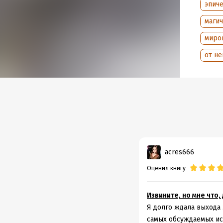
эпич
маги
Подр
миро
Дата н
Объем
от не
Год из
Дата п
acres666
Оценил книгу
Извините, но мне что
Я долго ждала выхода
самых обсуждаемых ис