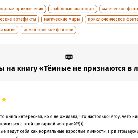
дания:
2025
оступления:
тюрные приключения
9 июня 2023
любовные авантюры
магическое фэнт
ческие артефакты
магические миры
приключенческое фэнт
я магия
романтическое фэнтези
ы на книгу «Тёмные не признаются в 
то книга интересная, но я не ожидала, что настолько! Агоу, чего н
акомиться с этой шикарной историей?!)))
рые ведут себя как нормальные взрослые личности. При этом муж