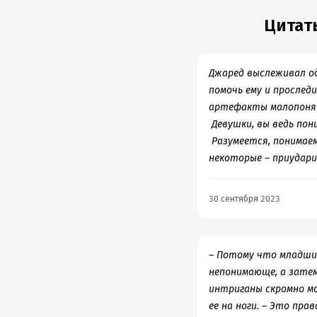
Больше всего мне в кн
проблемы, даже просит
Цитат
возможно если какие-т
проще. Это так, мысли
воспринимается адеква
Джаред выслеживал од
поменьше играли голо
помочь ему и прослед
артефакты малопонятн
Девушки, вы ведь пон
Разумеется, понимаем
некоторые – приудари
30 сентября 2023
– Потому что младший
непонимающе, а затем
интриганы скромно мо
ее на ноги. – Это пра