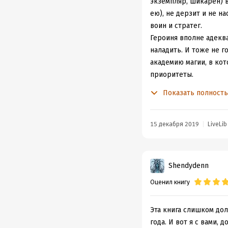
экземпляр, шикарен) в
ею), не дерзит и не н
воин и стратег.
Героиня вполне адеква
наладить. И тоже не г
академию магии, в кот
приоритеты.
Позабавила соседка по
Показать полност
"кратко о себе" расска
Честно, неописуемый в
15 декабря 2019
LiveLib
Shendydenn
Оценил книгу
Эта книга слишком дол
года. И вот я с вами,