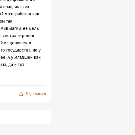
 план, их всех
ой мозг работал как
ем так
емии магии, ее цель
я сестра героини
ой из девушек в
о государства, но у
ее. А у младшей как
та, да и тот
те подобранной
снет вампир, то тем
е по плану. Но поход
, того самого
Поделиться
идите)) Точь в точь
тепенно решать все
ши отважные герои
оев, сюжетных веток
ен и секретов.