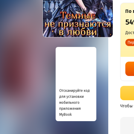
По 
54
Дост
Пер
Отсканируйте код
для установки
мобильного
Чтобы 
приложения
MyBook