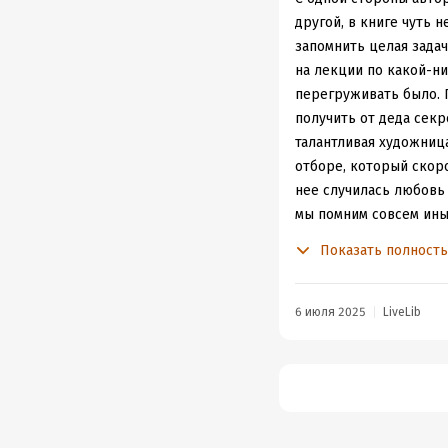
девчушка с еще более
другой, в книге чуть 
Советую! Очень интере
запомнить целая задача
на лекции по какой-ни
перегруживать было. Г
получить от деда секр
талантливая художница
отборе, который скоро
нее случилась любовь 
мы помним совсем иные
фактически изгнан из 
Показать полност
согласно статусу. И в
самым он оставит метк
к вампирам оказался ф
6 июля 2025
LiveLib
темного - обаятельног
согласно описанию в к
проблемы и с отбором,
разберутся с Голодом,
и мини-эпизодиков и б