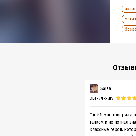
Год из
Дата п
аван
маги
боева
Отзыв
Salza
Оценил книгу
Ой-ёй, мне говорили, ч
тапком и не погнал зн
Классные герои, кото