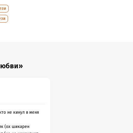
ези
ези
любви»
икто не кинул в меня
ик (ох шикарен