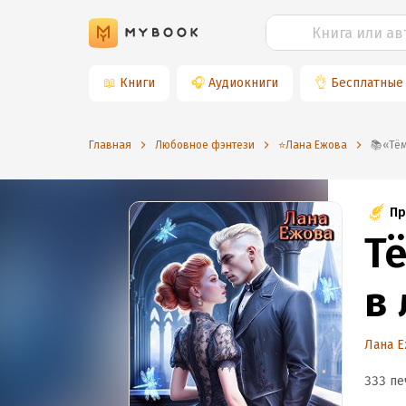
📖
Книги
🎧
Аудиокниги
👌
Бесплатные
Главная
Любовное фэнтези
⭐️Лана Ежова
📚«
Пр
Т
в
Лана 
333 пе