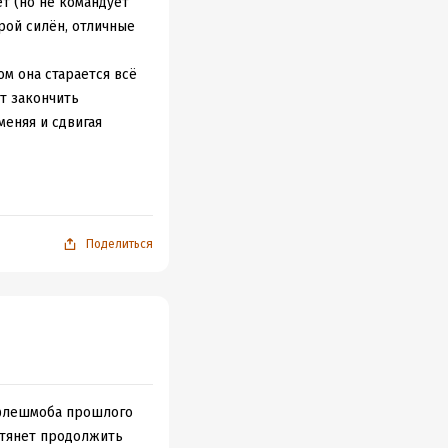
ет (но не командует
ерой силён, отличные
ом она старается всё
ет закончить
меняя и сдвигая
до, на отборе вместо
Поделиться
о флешмоба прошлого
о тянет продолжить