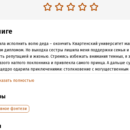
ниге
ала исполнить волю деда – окончить Квартенский университет ма
м дипломом. Но выходка сестры лишила меня поддержки семьи и 
ть репутацией и жизнью. Стремясь избежать внимания темных, я 
азого наглого поклонника и привлекла самого принца. А дальше с
щедро одарила приключениями: столкновение с могущественным
 Кромешной Тьмы и повстанцами, интерес безжалостного пресле
казать полностью
го зла, жаждущего поработить мир… Не слишком ли много испыта
и грез, которая всего лишь хотела независимости?
ры
обная информация
вное фэнтези
аписания:
1 января 2018
ISBN (EAN):
9785992227208
:
600873
Время на чтение:
9
ч.
ы