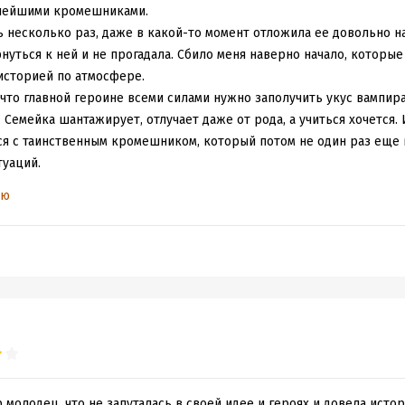
снейшими кромешниками.
ь несколько раз, даже в какой-то момент отложила ее довольно на
нуться к ней и не прогадала. Сбило меня наверно начало, которые 
историей по атмосфере.
, что главной героине всеми силами нужно заполучить укус вампира
 Семейка шантажирует, отлучает даже от рода, а учиться хочется.
ся с таинственным кромешником, который потом не один раз еще 
туаций.
своей атмосфере напомнило сериал про Баффи - истребительницу
ью
ногой в могиле . А уже потом, когда героиня пыталась оплатить о
то эта атмосфера покинула меня и я полностью погрузилась в ист
сь, за ней было интересно следить. Да и магия грез (иллюзий) все
обычно в книгах показывают. В моей голове иногда появлялись ка
 я думаю, что это было красиво.
но, интересный мужчина, но уж слишком контролирующий главную
шком явно проявляется в их взаимодействии, но автор так тонко э
а себе такого мужчину, хотя чего греха таить некоторые черты ег
.
 тоже классные, особенно новоиспеченная соседка главной герои
 молодец, что не запуталась в своей идее и героях и довела истор