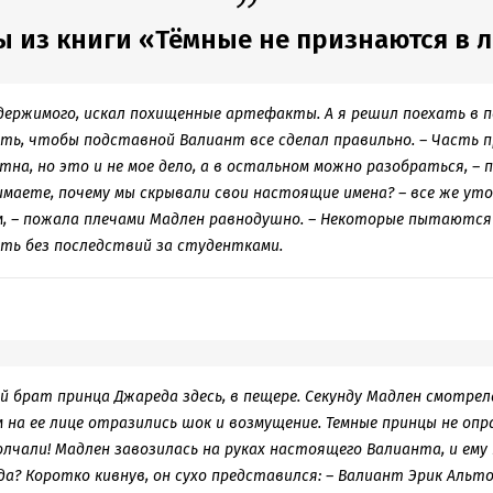
иге понравился Джаред, вот просто мечта, а не мужчина, он букв
ь не надо, придет на помощь. То что книга из цикла воспринимать
ы из книги «Тёмные не признаются в 
о из героев появлялись ранее и будут читателю знакомыми, то мо
 вслух. С точки зрения манеры повествования придираться не буду
тно, без заминок и запинок, начитано неплохо, хотя я предпочита
ержимого, искал похищенные артефакты. А я решил поехать в 
сом.
ить, чтобы подставной Валиант все сделал правильно. – Часть 
а, но это и не мое дело, а в остальном можно разобраться, – п
имаете, почему мы скрывали свои настоящие имена? – все же уточ
, – пожала плечами Мадлен равнодушно. – Некоторые пытаются
ть без последствий за студентками.
 брат принца Джареда здесь, в пещере. Секунду Мадлен смотрел
 на ее лице отразились шок и возмущение. Темные принцы не опр
лчали! Мадлен завозилась на руках настоящего Валианта, и ем
вда? Коротко кивнув, он сухо представился: – Валиант Эрик Альт