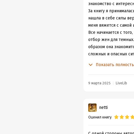
знакомство с интере
За книгу я принималас
нашла в себе силы вер
меня вяжется с самой 
Все начинается с того
отбор жен для темных.
образом она знакомит
сложных и опасных си
Начало книги мне по 
Показать полност
Джанин Фрост - Одной 
заварушка с отбором, 
Героиня мне понравила
9 марта 2025
LiveLib
пустышка, которой ее 
описывающие в книге и
Главный герой, конеч
netti
казалось, что это сли
Оценил книгу
Я бы конечно не хотел
понравились, но не все
Второстепенные герои
С одной стороны автор