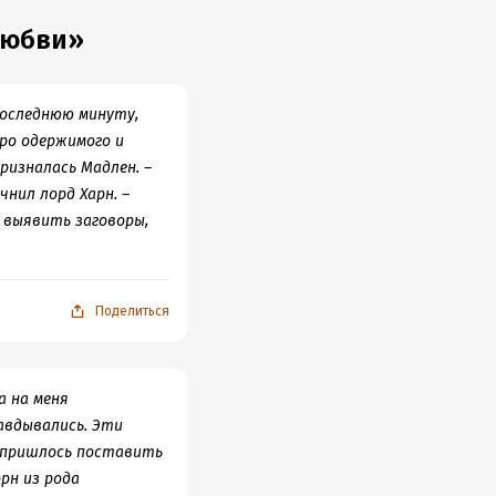
ально решит все ваши
 не мешало, но вот
любви»
жет и читаться будет
, текст
ю чтобы чтицы
последнюю минуту,
про одержимого и
ризналась Мадлен. –
нил лорд Харн. –
 выявить заговоры,
Поделиться
а на меня
авдывались. Эти
у пришлось поставить
орн из рода