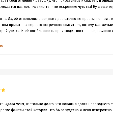
едёт себя отменно - девушку, что понравилась и спасает, и опека
асмехается над нею, именно тёплые искренние чувства! Ну а ещё г
тна. Да, её отношения с родными достаточно не просты, но при эт
отова прыгать на первого встречного спасителя, потому как мечта
орой учится. И её влюблённость происходит постепенно, немного 
 комнате нашей героини, зельевар и продавец от души)) Это ж на
ью
зала, какие зелья у неё можно купить и в какой комнате найти))
осторг! Зря я так долго проходила мимо сей прелести!
го ждала меня, настолько долго, что попала в долги Новогоднег
 дорогие фанаты этой истории. Это было чудесно и меня невероятн