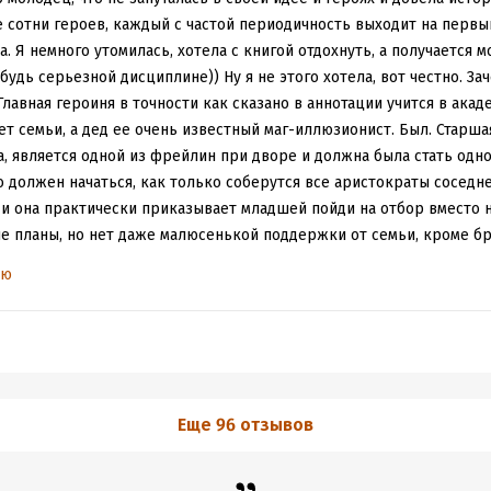
 таинственными родственниками.
не сотни героев, каждый с частой периодичность выходит на первый
сная история, я прям поплыла..))
. Я немного утомилась, хотела с книгой отдохнуть, а получается м
будь серьезной дисциплине)) Ну я не этого хотела, вот честно. Зач
лавная героиня в точности как сказано в аннотации учится в акад
ет семьи, а дед ее очень известный маг-иллюзионист. Был. Старша
, является одной из фрейлин при дворе и должна была стать одн
 должен начаться, как только соберутся все аристократы соседнег
и она практически приказывает младшей пойди на отбор вместо н
 планы, но нет даже малюсенькой поддержки от семьи, кроме бра
дома, потому что женился по собственному выбору, а не на невес
ью
от наша девушка решает пойти к вампирам, по слухам, если тебя ку
у и такую девушку с отбора очень быстро выгонят. Но все пошло н
актически решающим в судьбе героини, ведь там она встретит его
о блондина с голубыми глазами, посмотрите на обложку и вы его ув
ниге. Девушка ему понравится и именно он, а не семья будет пос
 и с дедовым приданным, ну и со всем прочим. а помимо этого на
Еще 96 отзывов
 темным злом, готовым поработить страну. Чуть бы поменьше гер
ыло бы полегче, вот правда, мозг порой закипал от количества им