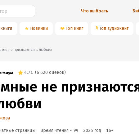
Что выбрать
Би
 книги
🔥
Новинки
❤️
Топ книг
🎙
Топ аудиокниг
Тёмные не признаются в любви»
4.71
(
6 620 оценок
)
емиум
ёмные не признаютс
 любви
Ежова
чатные страницы
Время чтения ≈
9
ч
2025
год
16
+