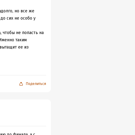
долго, но все же
до сих не особо у
, чтобы не попасть на
 Именно таким
вытащит ее из
 вампиров или цикл
бучение и началась
орию.
 же не такая
Поделиться
ртинки,
 героиню. Иногда мне
тот момент обыграла.
о характера мне тоже
ни. Классная
ию до финала, а с