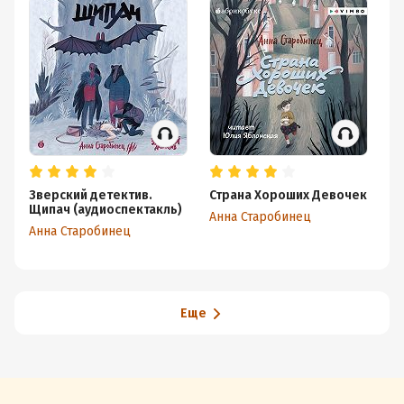
Зверский детектив.
Страна Хороших Девочек
Зв
Щипач (аудиоспектакль)
Х
Анна Старобинец
Анна Старобинец
Ан
Еще