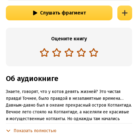
Слушать фрагмент
Оцените книгу
Об аудиокниге
Знаете, говорят, что у котов девять жизней? Это чистая
правда! Точнее, было правдой в незапамятные времена…
Давным-давно был в океане прекрасный остров Котлантида.
Вечное лето стояло на Котлантиде, а населяли ее красивые
и могущественные котланты. Но однажды там начались
кото-клизмы, а затем и вовсе случилась страшная кото-
Показать полностью
строфа – остров ушел под воду! Немногие выжившие