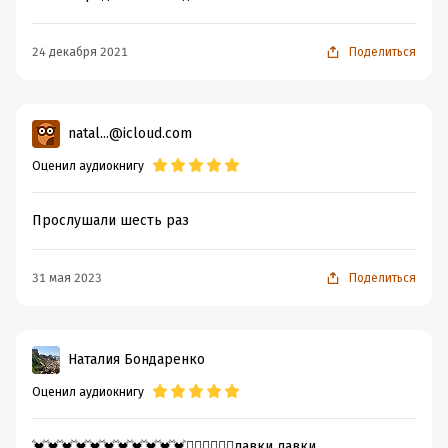
24 декабря 2021
Поделиться
natal...@icloud.com
Оценил аудиокнигу
Прослушали шесть раз
31 мая 2023
Поделиться
Наталия Бондаренко
Оценил аудиокнигу
💓💓💓💓💓💓💓💓💓💓💓❤️‍🔥❤️‍🔥❤️‍🔥лавки лавки