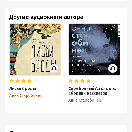
Другие аудиокниги автора
Лисьи броды
Серебряный Ашолотль.
Ж
Сборник рассказов
Анна Старобинец
Ан
Анна Старобинец