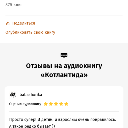
Дата написания:
1 января 2021
875 книг
Год издания:
2021
Дата поступления:
19 октября 2021
Поделиться
ISBN (EAN):
9785535012827
Опубликовать свою книгу
Отзывы на аудиокнигу
«Котлантида»
babashorika
Оценил аудиокнигу
Просто супер! И детям, и взрослым очень понравилось.
А такое редко бывает ))