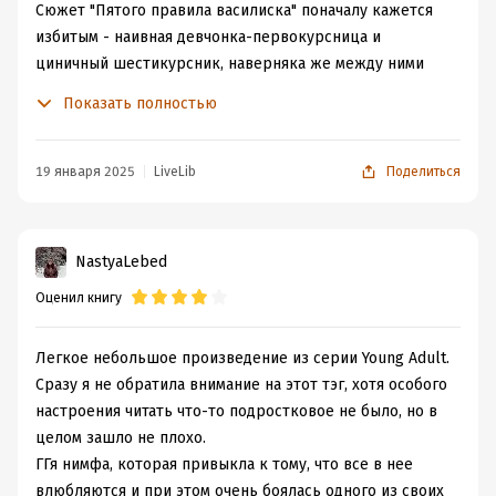
Сюжет "Пятого правила василиска" поначалу кажется
избитым - наивная девчонка-первокурсница и
циничный шестикурсник, наверняка же между ними
сейчас как закрутится любовь-морковь!
Показать полностью
Но между Эмилией и Стейном крутилось что угодно, но
только не любовь! Поначалу казалось именно так, но,
19 января 2025
LiveLib
Поделиться
несмотря на все странные задания василиска и
обоюдное желание использовать напарника, эти двое
быстро прониклись тёплыми чувствами. Ведь иначе и
NastyaLebed
быть не могло - мир у них такой :)
Оценил книгу
Книга коротенькая, читается на одном дыхании. Стиль
прекрасный - столько юмора и навности, столько
Легкое небольшое произведение из серии Young Adult.
девичьих переживаний и настоящих приключений!
Сразу я не обратила внимание на этот тэг, хотя особого
Заряд хорошего настроения обеспечен!
настроения читать что-то подростковое не было, но в
целом зашло не плохо.
ГГя нимфа, которая привыкла к тому, что все в нее
влюбляются и при этом очень боялась одного из своих