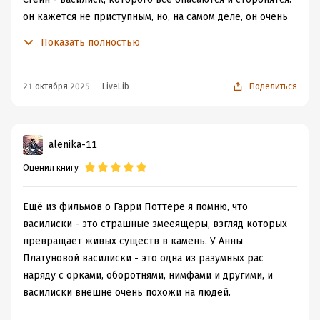
он кажется не приступным, но, на самом деле, он очень
чуткий и добрый, со своими тайнами.
Показать полностью
Так же в книге есть и другие персонажи, все они по
своему интересны.
История оказалась интересной, лёгкой в чтении. Я
21 октября 2025
LiveLib
Поделиться
прекрасно провела время за знакомством с её
героями. было любопытно наблюдать за развитием
сюжета, хоть он и не содержит в себе +100500
alenika-11
различных событий, в ней одна линия, но продуманная
Оценил книгу
и проработанная
Спасибо автору за его творчество. Вдохновения в
новых задумках.
Ещё из фильмов о Гарри Поттере я помню, что
василиски - это страшные змееящеры, взгляд которых
превращает живых существ в камень. У Анны
Платуновой василиски - это одна из разумных рас
наряду с орками, оборотнями, нимфами и другими, и
василиски внешне очень похожи на людей.