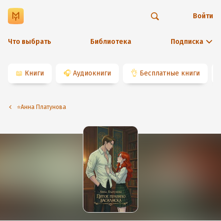
Войти
Что выбрать
Библиотека
Подписка
📖
Книги
🎧
Аудиокниги
👌
Бесплатные книги
⭐️Анна Платунова