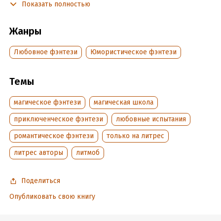
Показать полностью
василиска! Пожалеешь!
Жанры
Подробная информация
Любовное фэнтези
Юмористическое фэнтези
Дата написания:
13 января 2020
Объем:
198119
Год издания:
2026
Темы
Дата поступления:
19 марта 2022
магическое фэнтези
магическая школа
Время на чтение:
3
ч.
приключенческое фэнтези
любовные испытания
романтическое фэнтези
только на литрес
литрес авторы
литмоб
Поделиться
Опубликовать свою книгу