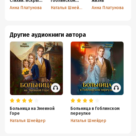
Стихий. Искры
Гоблинском
жизнь
ж
огня
переулке
п
Анна Платунова
Наталья Шнейдер
Анна Платунова
А
б
Другие аудиокниги автора
Больница на Змеиной
Больница в Гоблинском
Ак
Горе
переулке
К
Наталья Шнейдер
Наталья Шнейдер
Ан