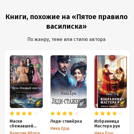
Книги, похожие на «Пятое правило
василиска»
По жанру, теме или стилю автора
Маски
Леди-стажёрка
Избранница
сбежавшей
Мастера рун
Ника Ёрш
невесты
Валерия Яблонцева
Ника Ёрш