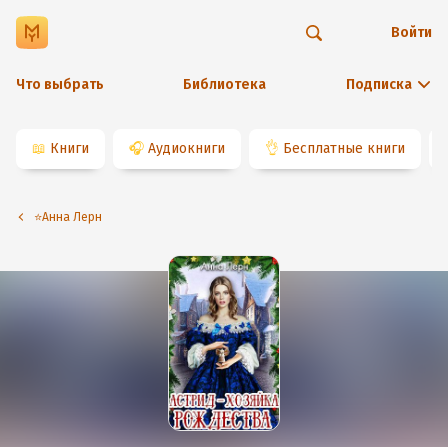
Войти
Что выбрать
Библиотека
Подписка
📖
Книги
🎧
Аудиокниги
👌
Бесплатные книги
⭐️Анна Лерн