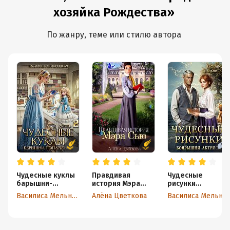
хозяйка Рождества»
По жанру, теме или стилю автора
Чудесные куклы
Правдивая
Чудесные
барышни-
история Мэра
рисунки
попаданки. Часть
Сью
боярышни-
Василиса Мельницкая
Алёна Цветкова
Василиса Мельницкая
2
актрисы