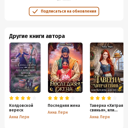
настроения могу смело. Читается она быстро, приятная,
без особых вывертов сюжета. Самое то для
Подписаться на обновления
предпраздничного чтения.
Другие книги автора
Колдовской
Последняя жена
Таверна «Хитрая
вереск
свинья», или
Анна Лерн
Котлета для
Анна Лерн
Анна Лерн
генерала