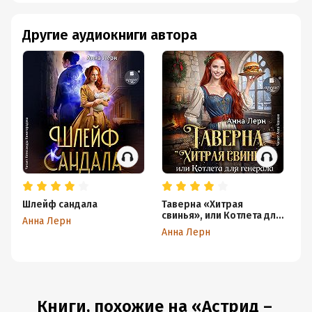
Другие аудиокниги автора
Шлейф сандала
Таверна «Хитрая
См
свинья», или Котлета для
Ро
Анна Лерн
генерала
Анна Лерн
Ан
Книги, похожие на «Астрид –