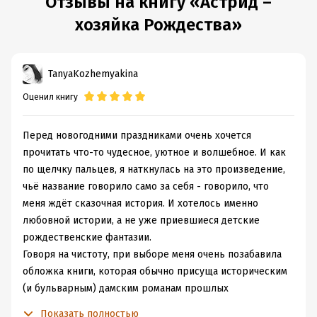
Отзывы на книгу «Астрид –
хозяйка Рождества»
TanyaKozhemyakina
Оценил книгу
Перед новогодними праздниками очень хочется
прочитать что-то чудесное, уютное и волшебное. И как
по щелчку пальцев, я наткнулась на это произведение,
чьё название говорило само за себя - говорило, что
меня ждёт сказочная история. И хотелось именно
любовной истории, а не уже приевшиеся детские
рождественские фантазии.
Говоря на чистоту, при выборе меня очень позабавила
обложка книги, которая обычно присуща историческим
(и бульварным) дамским романам прошлых
десятилетий. Вот я и ждала не очень удручающей, и
Показать полностью