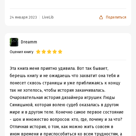
наполненной эротическими сценами книгу с рейтингом
18+. Как же я ошибалась!
Да, это очередная книга о попаданке, но в большей
24 января 2023
LiveLib
Поделиться
степени всё-таки о втором шансе. Шансе для человека,
который потерял всё и просто плывёт по течению
жизни. И ведь до самого конца так и неясно, куда
Dreamm
попала наша героиня - в реальный, но параллельный
Оценил книгу
мир прошлого или лично задуманный для неё рай
после смерти. Если бы то или другое было возможно в
действительности. Да, многие религии проповедуют
Эта книга меня приятно удивила. Вот так бывает,
переселение душ, но это лишь слепая вера, а не факт.
берешь книгу и не ожидаешь что захватит она тебя и
Без прикрас, эта книга такая душевная, что вселила и в
понесет сквозь страницы и уже приближаясь к концу
меня светлый дух декабрьского праздника. Только есть
так не хотелось, чтобы история заканчивалась.
небольшая заминочка, мимо которой стоит пройти,
Очаровательная история дизайнера игрушек Люды
если вы не зануда и хотите также наполниться
Синицыной, которая волею судеб оказалась в другом
чудесами. Дело в том, что героиня, проживающая в
мире и в другом теле. Конечно самое первое состояние
современной Москве, попадает в некую
- шок и множество вопросов: кто, где, почему и за что?
викторианскую эпоху англоязычной страны, и
Отличная история, о том, как можно жить совсем в
науськивает местный люд на обычаи празднования
ином времени и приспособиться ко всем трудностям, а