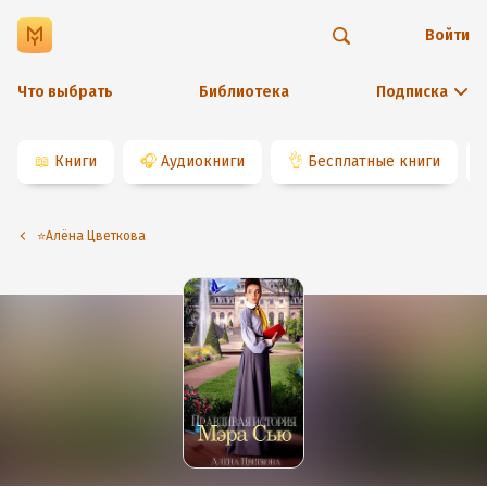
Войти
Что выбрать
Библиотека
Подписка
📖
Книги
🎧
Аудиокниги
👌
Бесплатные книги
⭐️Алёна Цветкова