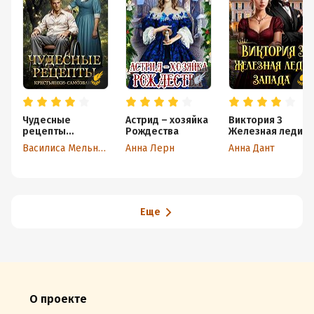
Чудесные
Астрид – хозяйка
Виктория 3
рецепты
Рождества
Железная леди
крестьянки-
Запада
Василиса Мельницкая
Анна Лерн
Анна Дант
самозванки
Еще
О проекте