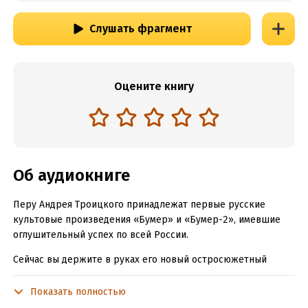
Слушать фрагмент
Оцените книгу
Об аудиокниге
Перу Андрея Троицкого принадлежат первые русские
культовые произведения «Бумер» и «Бумер-2», имевшие
оглушительный успех по всей России.
Сейчас вы держите в руках его новый остросюжетный
роман, который читается на одном дыхании и не оставляет
равнодушным никого. Книга, где два главных героя
Показать полностью
занимаясь решением одной задачи, не только ни разу так и