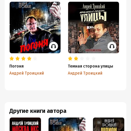
Погоня
Темная сторона улицы
По
ру
Андрей Троицкий
Андрей Троицкий
Ан
Другие книги автора