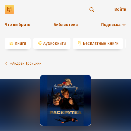
Войти
Что выбрать
Библиотека
Подписка
📖
Книги
🎧
Аудиокниги
👌
Бесплатные книги
⭐️Андрей Троицкий