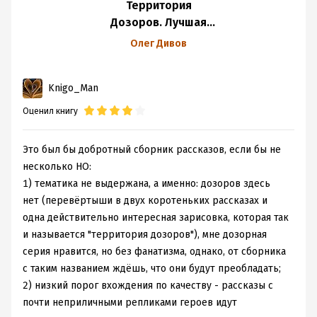
на горизонте и скажут "А вот они мы!"? Как изменится
Территория
жизнь землян в тот момент, когда окажется, что
Дозоров. Лучшая
инопланетяне добрые и не будут нас убивать? А раз так
фантастика 2019
Олег Дивов
– то где же те технологические "дары богов", которые
так нам бы пригодились? Что значит "не будет"?
Knigo_Man
И в этот момент вопрос контакта отходит на второй
план, а на первом начинается самая что ни на есть
Оценил книгу
социальная фантастика о нашем мире и нашем
времени – о том, как люди меняются абсолютно по-
Это был бы добротный сборник рассказов, если бы не
разному, о том, что выигрывают в этой истории
несколько НО:
совершенно неожиданные стороны, в общем о том, что
1) тематика не выдержана, а именно: дозоров здесь
социум вокруг нас довольно сложен, а запустить его
нет (перевёртыши в двух коротеньких рассказах и
вразнос может вообще огромное количество всего (и
одна действительно интересная зарисовка, которая так
на поверхность вынесет безумное количество всякого
и называется "территория дозоров"), мне дозорная
мусора).
серия нравится, но без фанатизма, однако, от сборника
Я, собственно, обо всем этом прочитал в новом романе
с таким названием ждёшь, что они будут преобладать;
"Темные небеса" за авторством Андрея Столярова. Его
2) низкий порог вхождения по качеству - рассказы с
творчество как-то проходило мимо меня, да и в
почти неприличными репликами героев идут
последние годы автор и писал немного. Но этот роман