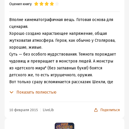
Оценил книгу
Вполне кинематографичная вещь. Готовая основа для
сценария.
Хорошо создано нарастающее напряжение, общая
жутковатая атмосфера. Герои, как обычно у Столярова,
хорошие, живые.
Суть — без особого мудрствования. Темнота порождает
чудовищ и превращает в монстров людей. А монстры
из «детского мира" (без заглавных букв!) боятся
детского же, то есть игрушечного, оружия.
Вот только сразу вспоминается рассказик Шекли, где
космонавты от одного из неуязвимых чудовищ
Показать полностью
«детского мира» спаслись тоже вполне по-детски —
под одеялом... ;-)
10 февраля 2015
LiveLib
Поделиться