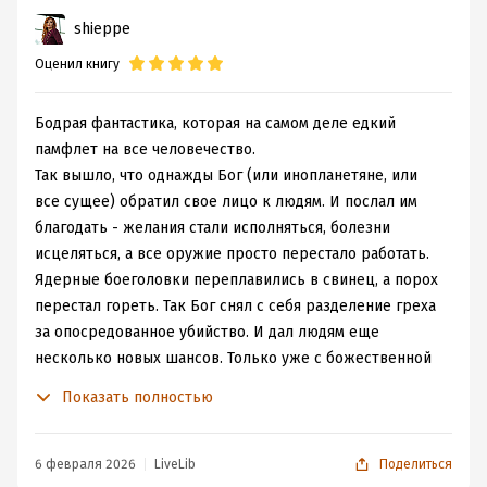
Причём не просто рассказывает, а приглашает думать
shieppe
всех и каждого обо всём написанном и ненаписанном
тоже.
Оценил книгу
Бодрая фантастика, которая на самом деле едкий
памфлет на все человечество.
Так вышло, что однажды Бог (или инопланетяне, или
все сущее) обратил свое лицо к людям. И послал им
благодать - желания стали исполняться, болезни
исцеляться, а все оружие просто перестало работать.
Ядерные боеголовки переплавились в свинец, а порох
перестал гореть. Так Бог снял с себя разделение греха
за опосредованное убийство. И дал людям еще
несколько новых шансов. Только уже с божественной
ачивкой.
Показать полностью
И тут навязалась конечно полная вакханалия. Потому
что люди это люди. И просить они стали много,
беспорядочно и всякой херни.
6 февраля 2026
LiveLib
Поделиться