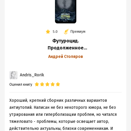
Мне нравятся они все, но в особенности "Детский мир".
Это - первая книга прочитанная мной добровольно.
Первая книга, заставившая меня поверить, в то, что
литература это вовсе не так страшно, как мне казалось
5.0
Премиум
в школе.
Интересная, местами даже жутковатая. Хороший,
Футуроцид.
легкий для восприятия, слог. Теоретически, эта книга
Продолженное
рассчитана на подростков. Но я советую её прочитать
настоящее
Андрей Столяров
всем любителям "детских" страшилок.
Уже даже не знаю, как бы ещё похвалить...
Andris_Rorik
"Детский мир" - одно из моих любимых произведений.
Оценил книгу
Хороший, крепкий сборник различных вариантов
антиутопий. Написан не без некоторого юмора, не без
утрирования или гиперболизации проблем, но читался
тяжеловато - проблемы, которые освещает автор,
действительно актуальны, близки современникам. И