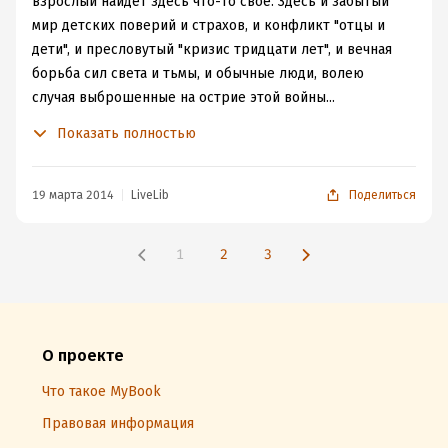
взрослый найдёт здесь что-то своё. Здесь и забытый
мир детских поверий и страхов, и конфликт "отцы и
дети", и пресловутый "кризис тридцати лет", и вечная
борьба сил света и тьмы, и обычные люди, волею
случая выброшенные на острие этой войны...
Дальше каждое следующее произведение - как бы на
Показать полностью
небольшую ступеньку чуть взрослее, чуть сложнее для
восприятия и понимания:
"Полнолуние" порадует любителей "готической"
19 марта 2014
LiveLib
Поделиться
молодёжной культуры и вообще тёмной эстетики. Хотя
они здесь могут наткнуться и на лёгкую иронию над
1
2
3
своими "культами", ну ничего - это полезно :) Один из
персонажей здесь - ни кто иной, как Дьявол. Не очень
библейский - он немного "булгаковский" Воланд, а
немного и "стругацковский" Демиург. А из мира людей
О проекте
уходит жизненное начало. Почему? Сказка немного
пугающая - очень уж правдоподобно и параллельно
Что такое MyBook
нашей действительности всё выглядит...
Правовая информация
Следующий рассказ - "До света" - философско-