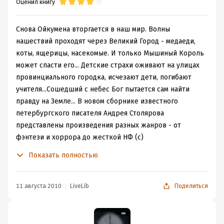
Оценил книгу
Это не спойлер, потому что вы еще посмотрите, чем
все закончится (не хэппи-энд, но и отнюдь не
Снова Ойкумена вторгается в наш мир. Волны
трагический финал).
нашествий проходят через Великий Город - медаеди,
В общем, это Первый Контакт – каким вы его еще не
коты, ящерицы, насекомые. И только Мышиный Король
видели!
может спасти его... Детские страхи оживают на улицах
провинциального городка, исчезают дети, погибают
учителя...Сошедший с небес Бог пытается сам найти
правду на Земле... В новом сборнике известного
петербургского писателя Андрея Столярова
представлены произведения разных жанров - от
фэнтези и хоррора до жесткой НФ (с)
Это было описание книги.
Показать полностью
А теперь моё, не столь великое, как хотелось бы,
мнение.
Я обожаю эту книгу. Могу перечитать ещё 100 раз.
11 августа 2010
LiveLib
Поделиться
Собственно, что я и делаю.
Это сборник рассказов: "Детский мир", "Полнолуние",
"До света", "Взгляд со стороны" и "Я - мышиный король".