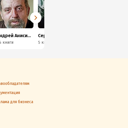
Андрей Анисимов
Сергей Павловский
Андрей Воронин
4 книги
5 книг
12 книг
3 к
вообладателям
ументация
лама для бизнеса