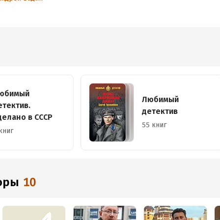
юбимый
Любимый
етектив.
детектив
делано в СССР
55 книг
книг
торы
10