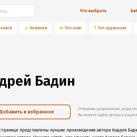
Что выбрать
Би
 книги
🔥
Новинки
❤️
Топ книг
🎙
Топ аудиокниг
дрей Бадин
Отправим уведомление, когда по
Добавить в избранное
Вы можете найти автора в разде
 странице представлены лучшие произведения автора Андрея Бад