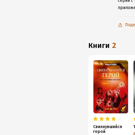
серии с 
приложе
Поде
книги
2
Свихнувшийся
герой