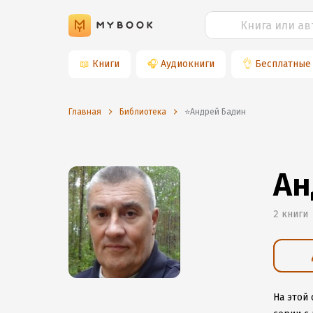
📖
Книги
🎧
Аудиокниги
👌
Бесплатные
Главная
Библиотека
⭐️Андрей Бадин
Ан
2 книги
На этой