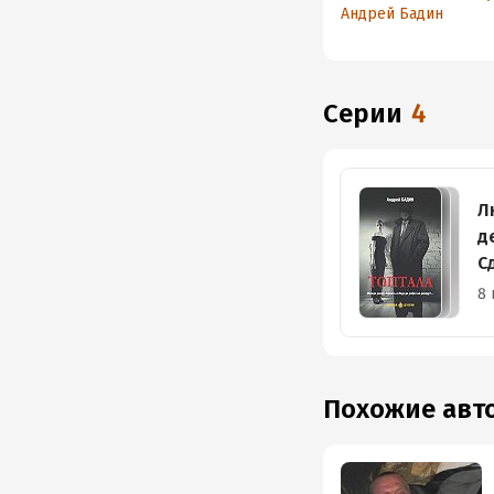
Андрей Бадин
Серии
4
Л
д
С
8 
Похожие ав