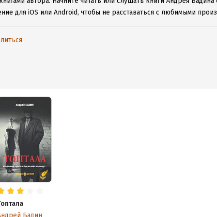
книгами автора.
Начните читать или слушать книги Андрея Бадина 
ние для iOS или Android, чтобы не расставаться с любимыми прои
литься
Топтала
Андрей Бадин