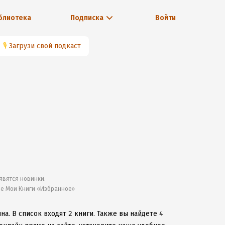
блиотека
Подписка
Войти
🎙
Загрузи свой подкаст
явятся новинки.
ле Мои Книги «Избранное»
ина.
В список входят 2 книги.
Также вы найдете 4