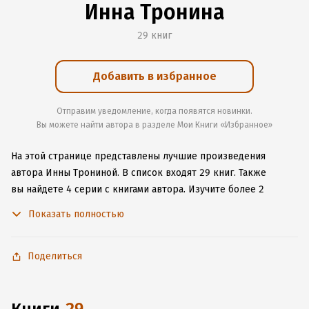
Инна Тронина
29 книг
Добавить в избранное
Отправим уведомление, когда появятся новинки.
Вы можете найти автора в разделе Мои Книги «Избранное»
На этой странице представлены лучшие произведения
автора Инны Трониной.
В список входят 29 книг.
Также
вы найдете 4 серии с книгами автора.
Изучите более 2
отзыва о творчестве автора и начните читать или слушать
Показать полностью
книги Инны Трониной онлайн прямо на сайте, установите
наше удобное приложение для iOS или Android, чтобы
не расставаться с любимыми произведениями даже без
Поделиться
подключения к интернету.