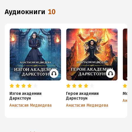
аудиокниги
10
Изгои академии
Герои академии
Мои 
Даркстоун
Даркстоун
Анас
Анастасия Медведева
Анастасия Медведева