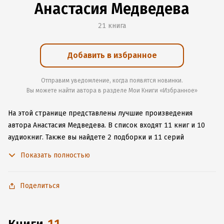
Анастасия Медведева
21 книга
Добавить в избранное
Отправим уведомление, когда появятся новинки.
Вы можете найти автора в разделе Мои Книги «Избранное»
На этой странице представлены лучшие произведения
автора Анастасия Медведева.
В список входят 11 книг и 10
аудиокниг.
Также вы найдете 2 подборки и 11 серий
с книгами автора.
Изучите более 168 отзывов о творчестве
Показать полностью
автора и начните читать или слушать книги Анастасия
Медведева онлайн прямо на сайте, установите наше удобное
приложение для iOS или Android, чтобы не расставаться
Поделиться
с любимыми произведениями даже без подключения
к интернету.