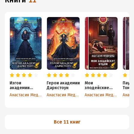
книги
11
Изгои
Герои академии
Мои
Паучь
академии
Даркстоун
злодейские
Том 1
Даркстоун
будни
Анастасия Медведева
Анастасия Медведева
Анастасия Медведева
Все 11 книг