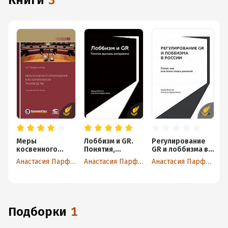
книги
3
Меры
Лоббизм и GR.
Регулирование
косвенного
Понятия,
GR и лоббизма в
принуждения в
функции,
России: Статус-
Анастасия Парфенчикова
Анастасия Парфенчикова
Анастасия Парфенчикова
исполнительном
инструменты
кво или поиск
производстве
новых решений
Подборки
1