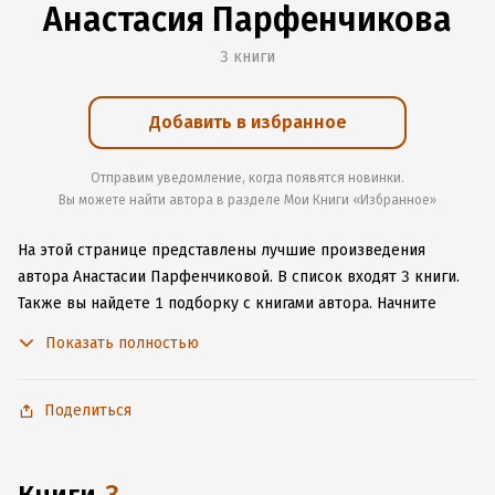
Анастасия Парфенчикова
3 книги
Добавить в избранное
Отправим уведомление, когда появятся новинки.
Вы можете найти автора в разделе Мои Книги «Избранное»
На этой странице представлены лучшие произведения
автора Анастасии Парфенчиковой.
В список входят 3 книги.
Также вы найдете 1 подборку с книгами автора.
Начните
читать или слушать книги Анастасии Парфенчиковой онлайн
Показать полностью
прямо на сайте, установите наше удобное приложение для
iOS или Android, чтобы не расставаться с любимыми
произведениями даже без подключения к интернету.
Поделиться