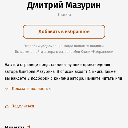
Дмитрий Мазурин
1 книга
Добавить в избранное
Отправим уведомление, когда появятся новинки.
Вы можете найти автора в разделе Мои Книги «Избранное»
На этой странице представлены лучшие произведения
автора Дмитрия Мазурина.
В список входят 1 книга.
Также
вы найдете 2 подборки с книгами автора.
Начните читать или
слушать книги Дмитрия Мазурина онлайн прямо на сайте,
Показать полностью
установите наше удобное приложение для iOS или Android,
чтобы не расставаться с любимыми произведениями даже
без подключения к интернету.
Поделиться