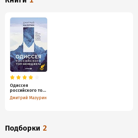
книги
1
Одиссея
российского топ-
менеджера. Как
Дмитрий Мазурин
сделать бизнес
сильнее в эпоху
кризиса
Подборки
2