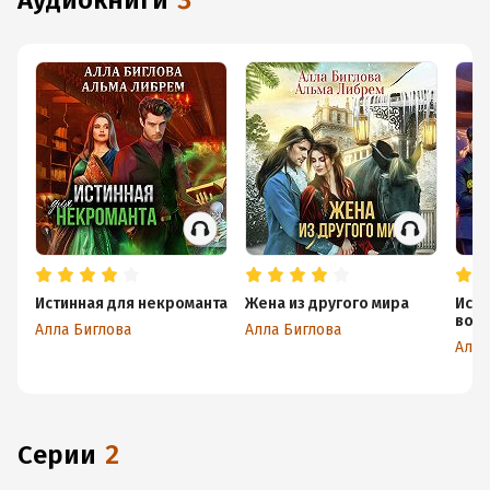
аудиокниги
3
Истинная для некроманта
Жена из другого мира
Исти
воз
Алла Биглова
Алла Биглова
Алла
Серии
2