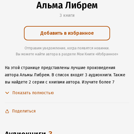
Альма Либрем
3 книги
Добавить в избранное
Отправим уведомление, когда появятся новинки.
Вы можете найти автора в разделе Мои Книги «Избранное»
На этой странице представлены лучшие произведения
автора Альмы Либрем.
В список входят 3 аудиокниги.
Также
вы найдете 2 серии с книгами автора.
Изучите более 7
отзывов о творчестве автора и начните читать или слушать
Показать полностью
книги Альмы Либрем онлайн прямо на сайте, установите
наше удобное приложение для iOS или Android, чтобы
не расставаться с любимыми произведениями даже без
Поделиться
подключения к интернету.