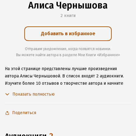
Алиса Чернышова
2 книги
Добавить в избранное
Отправим уведомление, когда появятся новинки.
Вы можете найти автора в разделе Мои Книги «Избранное»
На этой странице представлены лучшие произведения
автора Алисы Чернышовой.
В список входят 2 аудиокниги.
Изучите более 10 отзывов о творчестве автора и начните
читать или слушать книги Алисы Чернышовой онлайн прямо
Показать полностью
на сайте, установите наше удобное приложение для iOS или
Android, чтобы не расставаться с любимыми произведениями
даже без подключения к интернету.
Поделиться