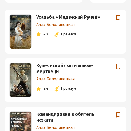
Усадьба «Медвежий Ручей»
Алла Белолипецкая
4.3
Премиум
Купеческий сын и живые
мертвецы
Алла Белолипецкая
4.4
Премиум
Командировка в обитель
нежити
Алла Белолипецкая