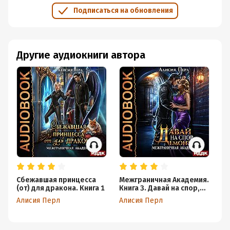
Подписаться на обновления
Другие аудиокниги автора
Сбежавшая принцесса
Межграничная Академия.
Ме
(от) для дракона. Книга 1
Книга 3. Давай на спор,
Кн
демон?
не
Алисия Перл
Алисия Перл
Ал