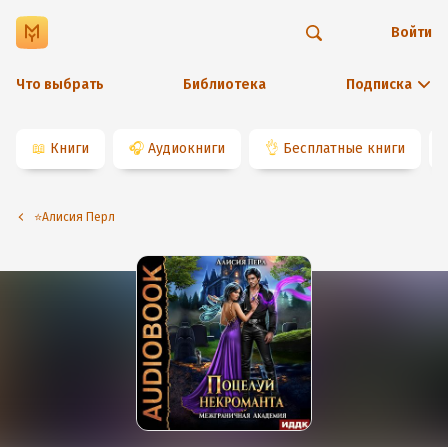
Войти
Что выбрать
Библиотека
Подписка
📖
Книги
🎧
Аудиокниги
👌
Бесплатные книги
⭐️Алисия Перл