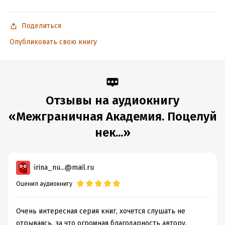
© ИДДК
Поделиться
Опубликовать свою книгу
Подробная информация
Год издания:
2024
Дата поступления:
20 июля 2024
Отзывы на аудиокнигу
«Межграничная Академия. Поцелуй
нек...»
irina_nu...@mail.ru
Оценил аудиокнигу
Очень интересная серия книг, хочется слушать не
отрываясь, за что огромная благодарность автору,