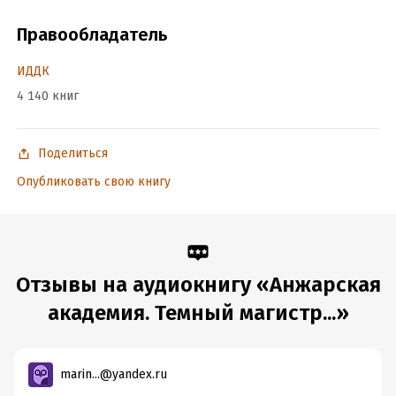
Дата написания:
6 сентября 2023
Год издания:
Правообладатель
2023
Дата поступления:
7 августа 2024
ИДДК
ISBN (EAN):
9785535549392
4 140 книг
Поделиться
Опубликовать свою книгу
Отзывы на аудиокнигу «Анжарская
академия. Темный магистр...»
marin...@yandex.ru