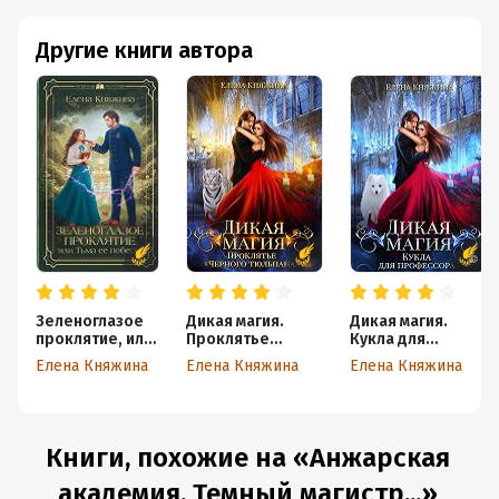
Другие книги автора
Зеленоглазое
Дикая магия.
Дикая магия.
проклятие, или
Проклятье
Кукла для
Тьма ее
«Черного
профессора
Елена Княжина
Елена Княжина
Елена Княжина
побери!
тюльпана» – 2
Книги, похожие на «Анжарская
академия. Темный магистр...»