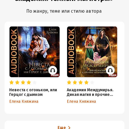
По жанру, теме или стилю автора
Невеста с огоньком, или
Академия Междумирья.
Кл
Герцог с дымком
Дикая магия и прочие
С
неприятности
Елена Княжина
Елена Княжина
Ел
Еще