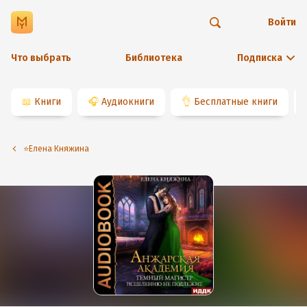
Войти
Что выбрать
Библиотека
Подписка
📖
Книги
🎧
Аудиокниги
👌
Бесплатные книги
⭐️Елена Княжина