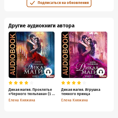
Подписаться на обновления
Другие аудиокниги автора
Дикая магия. Проклятье
Дикая магия. Игрушка
Ди
«Черного тюльпана» (1 и
темного принца
п
2 часть)
Елена Княжина
Елена Княжина
Ел