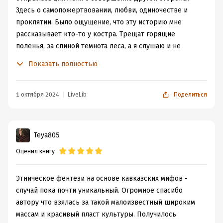
Здесь о самопожертвовании, любви, одиночестве и
проклятии. Было ощущение, что эту историю мне
рассказывает кто-то у костра. Трещат горящие
поленья, за спиной темнота леса, а я слушаю и не
шевелюсь.
Показать полностью
Не берусь судить именно мифологические аспекты и
обращение с ними, так как до этого момента не был
знаком с адыгскими сказаниями, но чувствуется, что
1 октября 2024
LiveLib
Поделиться
проделана большая исследовательская работа по теме.
Если хочется чего-то необычного, экзотичного и
непривычного в жанре, то рекомендую попробовать.
Teya805
Книга действительно выделяется.
Оценил книгу
Как-то так.
Этническое фентези на основе кавказских мифов -
случай пока почти уникальный. Огромное спасибо
автору что взялась за такой малоизвестный широким
массам и красивый пласт культуры. Получилось