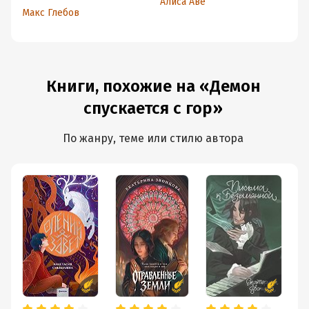
Алиса Аве
Ал
Макс Глебов
Книги, похожие на «Демон
спускается с гор»
По жанру, теме или стилю автора