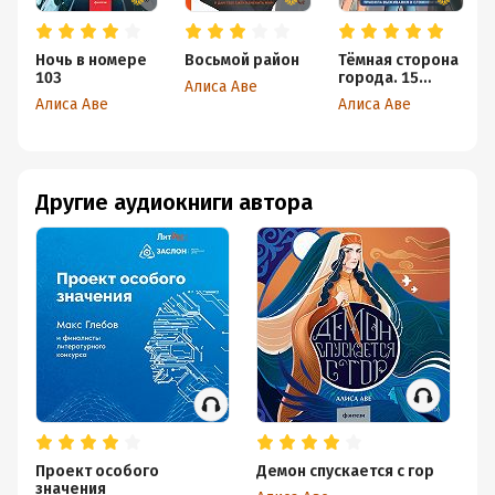
Ночь в номере
Восьмой район
Тёмная сторона
103
города. 15
Алиса Аве
ловушек
Алиса Аве
Алиса Аве
мегаполиса
Другие аудиокниги автора
Проект особого
Демон спускается с гор
Но
значения