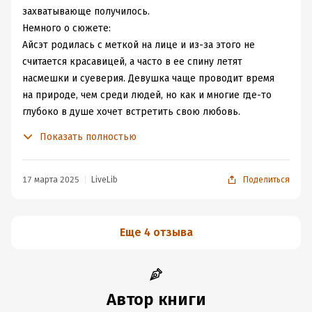
захватывающе получилось.
Немного о сюжете:
Айсэт родилась с меткой на лице и из-за этого не
считается красавицей, а часто в ее спину летят
насмешки и суеверия. Девушка чаще проводит время
на природе, чем среди людей, но как и многие где-то
глубоко в душе хочет встретить свою любовь.
Односельчане все чаще начинают болеть, хворь
Показать полностью
добралась и до родителей девушки. Айсэт может их
спасти, но для этого ей придется пройти сложное
испытание - попасть в пещеру Безмолвия, где живет
17 марта 2025
LiveLib
Поделиться
горный дух и вернуть целебный источник. Но войти
туда могут лишь невесты (самые красивые девушки,
которые отдают духу в жертву). Как же обойти
Еще 4 отзыва
правило и, чем придется пожертвовать?
Книга не сразу меня зацепила, первые 50 страниц даже
было скучновато и непонятно, но потом все так начало
закручиваться и меня заворожило. Сюжет очень
Автор книги