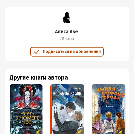
необычный и многогранно. Интересный стиль -
напевный, тягучий, обволакивающий. Порой читала и не
понимала, где реальность. Были жутковатые моменты,
были трогательные и красивые. Понравилось, как в
итоге развернулась история.
Алиса Аве
Нравится мне эта серия книг, скоро буду читать
28 книг
новинку “Слово Вирявы"
Подписаться на обновления
Другие книги автора