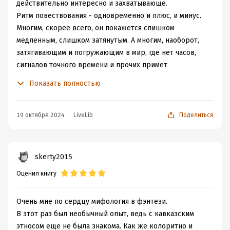
действительно интересно и захватывающе.
Ритм повествования - одновременно и плюс, и минус.
Многим, скорее всего, он покажется слишком
медленным, слишком затянутым. А многим, наоборот,
затягивающим и погружающим в мир, где нет часов,
сигналов точного времени и прочих примет
высокоразвитых цивилизаций. Герои сказочно безлики
Показать полностью
ровно в той степени чтобы каждая/каждый мог
примерить их на себя и найти что-то родственное. И
это тоже признак отличной стилизации.
19 октября 2024
LiveLib
Поделиться
Из минусов, пожалуй, только очень сумбурная линия
предполагаемого замужества главной героини
спойлересли предполагалось что каждая женщина
skerty2015
долга выйти замуж и родить, то какие дети получатся
Оценил книгу
от безумного? Не логичнее было бы найти будущей
ведьме, меченой ученице жреца, "полноценного"
жениха?свернуть
Очень мне по сердцу мифология в фэнтези.
В этот раз был необычный опыт, ведь с кавказским
этносом еще не была знакома. Как же колоритно и