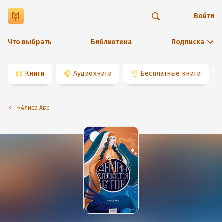
Войти
Что выбрать
Библиотека
Подписка
📖
Книги
🎧
Аудиокниги
👌
Бесплатные книги
⭐️Алиса Аве