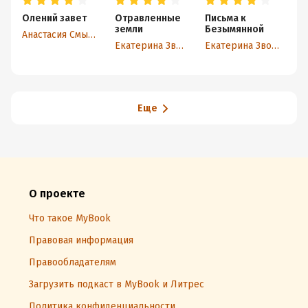
Олений завет
Отравленные
Письма к
Со
земли
Безымянной
Анастасия Смышляева
М
Екатерина Звонцова
Екатерина Звонцова
Еще
О проекте
Что такое MyBook
Правовая информация
Правообладателям
Загрузить подкаст в MyBook и Литрес
Политика конфиденциальности