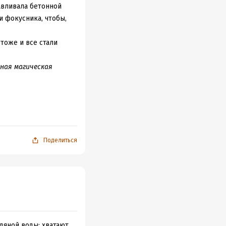
авливала бетонной
и фокусника, чтобы,
 тоже и все стали
ная магическая
сь бы, конечно,чуть
истрелялась левым
Поделиться
 плавнее что ли...
осток,
ничащие между
илятора".
»
дяной воды: хватают