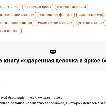
нная девочка»?..
йное чтение
ироничная проза
магическая школа
люченческое фэнтези
славянское фэнтези
славянская мифо
обная информация
логическое фэнтези
молодежное фэнтези
уютное фэнтези
аписания:
1 января 2026
ISBN (EAN):
9785171793289
:
790258
Время на чтение:
11
ч.
ть и нечисть
дания:
2026
оступления:
16 марта 2026
 книгу «Одаренная девочка и яркое бе
 мой дымящийся пукан, уж простите...
пугало большое количество персонажей, в которых путалась с за