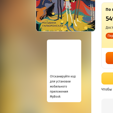
По 
54
Дост
Пер
Отсканируйте код
для установки
мобильного
Чтобы 
приложения
MyBook