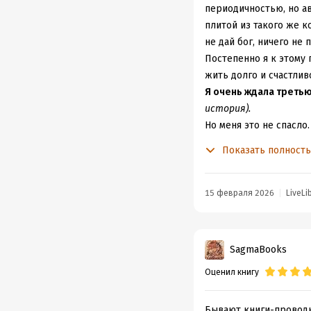
периодичностью, но а
плитой из такого же к
не дай бог, ничего не
Постепенно я к этому 
жить долго и счастлив
Я очень ждала третью 
история).
Но меня это не спасло.
Промолчу про мелкий
Показать полност
больше воздуха между
Но вот текст... Он мен
Сам стиль какой -то р
15 февраля 2026
LiveLi
глазом и вроде стало 
Тут же с первой глав
перескакивающий с о
SagmaBooks
"лёгкой подростковой 
Оценил книгу
«Пазл как с пер
Бывают книги-проводн