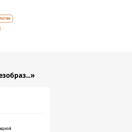
логия
зобраз...»
видной