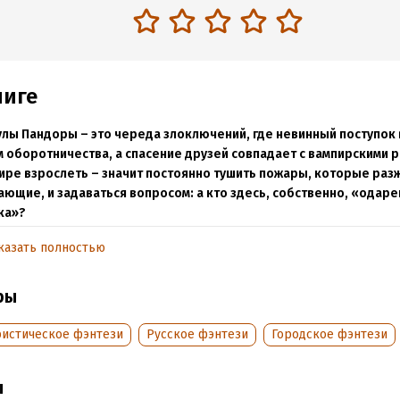
ниге
лы Пандоры – это череда злоключений, где невинный поступок 
 оборотничества, а спасение друзей совпадает с вампирскими р
ире взрослеть – значит постоянно тушить пожары, которые раз
ющие, и задаваться вопросом: а кто здесь, собственно, «одар
ка»?
жаются каникулы, а вместе с ними и злоключения Пандоры.
казать полностью
ое желание не портить чужой день рождения загадочным образо
ры
ие оборотничества, а вместо наслаждения тихими летними деньк
ь друзей от ревнивого поклонника. Параллельно сводный братец
истическое фэнтези
Русское фэнтези
Городское фэнтези
ь самого себя решил наведаться к минотавру, и, словно этого мало
кт между вампирскими прайдами зреет!
ы
быть, хоть здесь взрослые сами разберутся? Ну чем Богдан Ивано