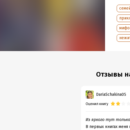
«одаре
семе
прик
Подр
мифо
Дата н
Объем
нежи
Год из
Дата п
Отзывы на
DariaSchakina05
Оценил книгу
Из яркого тут только
В первых книгах меня 