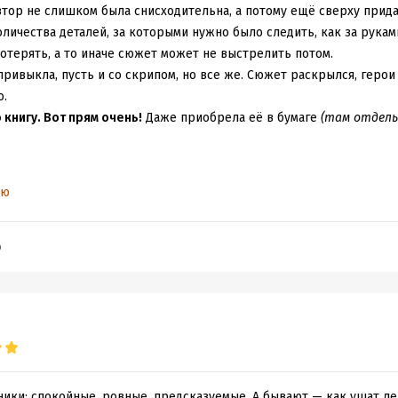
втор не слишком была снисходительна, а потому ещё сверху прид
оличества деталей, за которыми нужно было следить, как за рукам
 потерять, а то иначе сюжет может не выстрелить потом.
привыкла, пусть и со скрипом, но все же. Сюжет раскрылся, герои
о.
книгу. Вот прям очень!
Даже приобрела её в бумаге
(там отдель
 шрифт.
Он вполне читабельный, потому не придираюсь, но хотело
ью
 строчками)
я, мягко говоря, напрягает.
ваный. В первых книгах тоже все было непросто, но я как - то пр
b
нормально. И несмотря на специфику подачи информации, текст был
ы ощущение, как будто историю рассказывает неграмотный подр
дной темы на другую, странно формулирующий предложения, гра
небрежностью" и "вращала я ваш синтаксис на всех лопастях вент
вых дней их знакомства не складывался,
так и не начинал.
ики: спокойные, ровные, предсказуемые. А бывают — как ушат ле