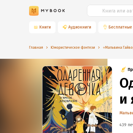
📖
Книги
🎧
Аудиокниги
👌
Бесплатные
Главная
Юмористическое фэнтези
⭐️Мальвина Гайв
Пр
О
и
Мальви
439 пе