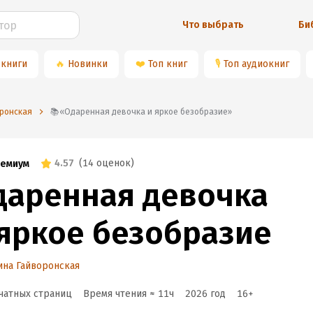
Что выбрать
Би
 книги
🔥
Новинки
❤️
Топ книг
🎙
Топ аудиокниг
оронская
📚«Одаренная девочка и яркое безобразие»
4.57
(
14 оценок
)
емиум
даренная девочка
 яркое безобразие
на Гайворонская
чатных страниц
Время чтения ≈
11
ч
2026
год
16
+