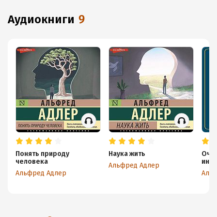
аудиокниги
9
Понять природу
Наука жить
Оче
человека
инд
Альфред Адлер
псих
Альфред Адлер
Аль