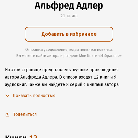
Альфред Адлер
21 книга
Добавить в избранное
Отправим уведомление, когда появятся новинки.
Вы можете найти автора в разделе Мои Книги «Избранное»
На этой странице представлены лучшие произведения
автора Альфреда Адлера.
В список входят 12 книг и 9
аудиокниг.
Также вы найдете 8 серий с книгами автора.
Изучите более 29 отзывов о творчестве автора и начните
Показать полностью
читать или слушать книги Альфреда Адлера онлайн прямо
на сайте, установите наше удобное приложение для iOS или
Android, чтобы не расставаться с любимыми произведениями
Поделиться
даже без подключения к интернету.