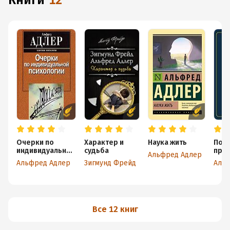
книги
12
Очерки по
Характер и
Наука жить
Пон
индивидуальной
судьба
при
Альфред Адлер
психологии
чел
Альфред Адлер
Зигмунд Фрейд
Аль
Все 12 книг