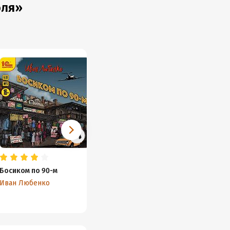
оля»
Босиком по 90-м
Черное сердце
Мертвы
Лисиц
Иван Любенко
Геннадий Сорокин
Лиза Л