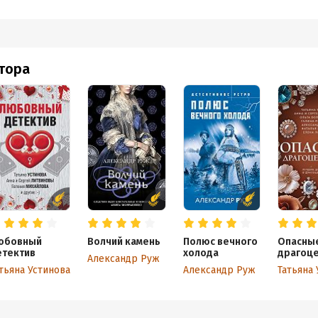
втора
юбовный
Волчий камень
Полюс вечного
Опасны
етектив
холода
драгоце
Александр Руж
тьяна Устинова
Александр Руж
Татьяна 