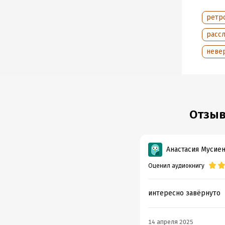
Подр
ретр
Дата н
расс
Год из
неве
Дата п
Отзыв
Анастасия Мусие
Оценил аудиокнигу
интересно завёрнуто
14 апреля 2025