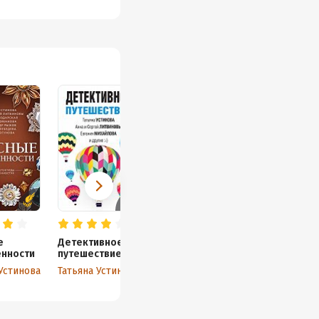
е
Детективное
нности
путешествие
Устинова
Татьяна Устинова