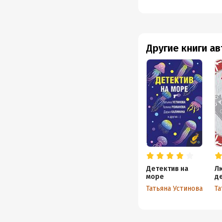
Другие книги а
Детектив на
Л
море
д
Татьяна Устинова
Та