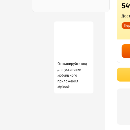
54
Дост
Пер
Отсканируйте код
для установки
мобильного
приложения
MyBook