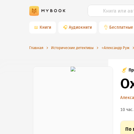
📖
Книги
🎧
Аудиокниги
👌
Бесплатные
Главная
Исторические детективы
⭐️Александр Руж
Пр
О
Алекс
10 час.
По 