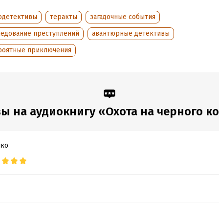
обная информация
одетективы
теракты
загадочные события
аписания:
1 января 2021
ISBN (EAN):
9785041553234
ледование преступлений
авантюрные детективы
дания:
2021
роятные приключения
оступления:
12 сентября 2021
ы на аудиокнигу «Охота на черного к
нко