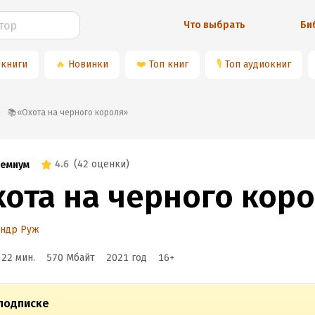
Что выбрать
Би
 книги
🔥
Новинки
❤️
Топ книг
🎙
Топ аудиокниг
📚«Охота на черного короля»
4.6
(
42 оценки
)
емиум
хота на черного кор
андр Руж
 22 мин.
570 Мбайт
2021
год
16
+
подписке