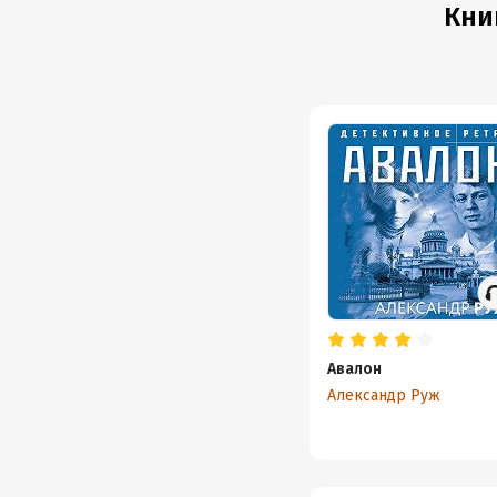
Кни
Авалон
Александр Руж