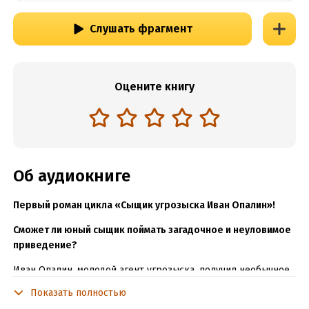
Слушать фрагмент
Оцените книгу
Об аудиокниге
Первый роман цикла «Сыщик угрозыска Иван Опалин»!
Сможет ли юный сыщик поймать загадочное и неуловимое
приведение?
Иван Опалин, молодой агент угрозыска, получил необычное
задание – отправиться в старую подмосковную усадьбу, где
Показать полностью
внезапно объявилось привидение, разобраться во всем и