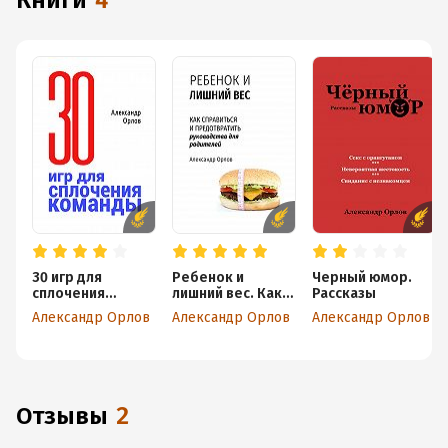
книги
4
З0 игр для
Ребенок и
Черный юмор.
сплочения
лишний вес. Как
Рассказы
команды.
справиться и
Александр Орлов
Александр Орлов
Александр Орлов
В педагогике,
предотвратить
бизнесе, семье
Отзывы
2