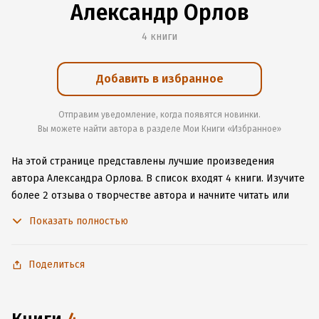
Александр Орлов
4 книги
Добавить в избранное
Отправим уведомление, когда появятся новинки.
Вы можете найти автора в разделе Мои Книги «Избранное»
На этой странице представлены лучшие произведения
автора Александра Орлова.
В список входят 4 книги.
Изучите
более 2 отзыва о творчестве автора и начните читать или
слушать книги Александра Орлова онлайн прямо на сайте,
Показать полностью
установите наше удобное приложение для iOS или Android,
чтобы не расставаться с любимыми произведениями даже
без подключения к интернету.
Поделиться