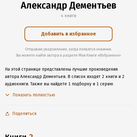
Александр Дементьев
4 книги
Добавить в избранное
Отправим уведомление, когда появятся новинки.
Вы можете найти автора в разделе Мои Книги «Избранное»
На этой странице представлены лучшие произведения
автора Александр Дементьев.
В список входят 2 книги и 2
аудиокниги.
Также вы найдете 1 подборку и 1 серию
с книгами автора.
Изучите более 8 отзывов о творчестве
Показать полностью
автора и начните читать или слушать книги Александр
Дементьев онлайн прямо на сайте, установите наше удобное
приложение для iOS или Android, чтобы не расставаться
Поделиться
с любимыми произведениями даже без подключения
к интернету.