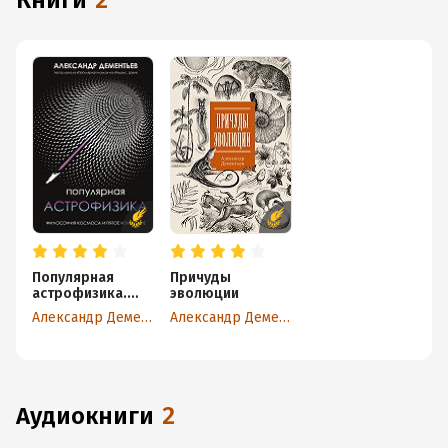
книги
2
Популярная
Причуды
астрофизика.
эволюции
Философия
Александр Дементьев
Александр Дементьев
космоса и пятое
измерение
аудиокниги
2