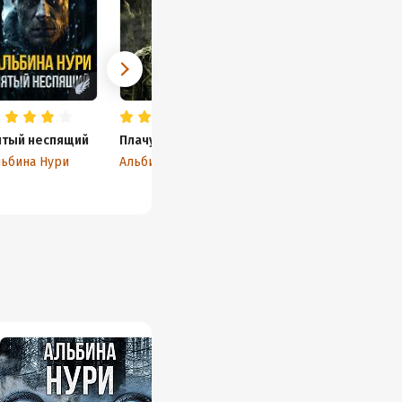
ятый неспящий
Плачущий лес
льбина Нури
Альбина Нури