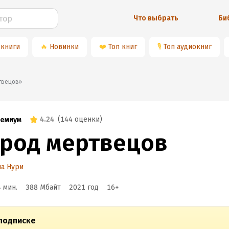
Что выбрать
Би
 книги
🔥
Новинки
❤️
Топ книг
🎙
Топ аудиокниг
ртвецов»
4.24
(
144 оценки
)
емиум
ород мертвецов
а Нури
4 мин.
388 Мбайт
2021
год
16
+
подписке