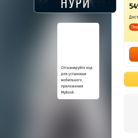
54
Дост
Пер
Отсканируйте код
для установки
мобильного
приложения
MyBook