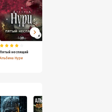
Пятый неспящий
Обреченные и
Верну
проклятые
Альбина Нури
Альбин
Альбина Нури