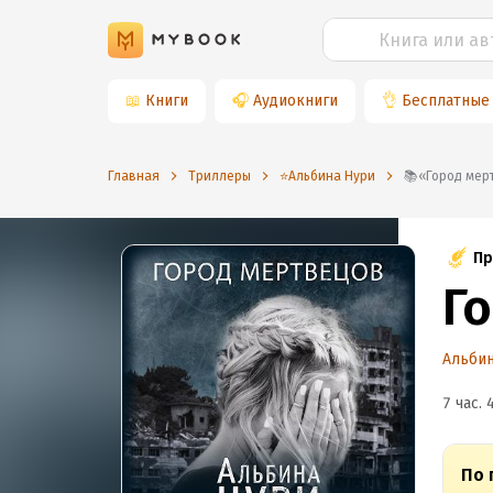
📖
Книги
🎧
Аудиокниги
👌
Бесплатные
Главная
Триллеры
⭐️Альбина Нури
📚«Город ме
Пр
Г
Альбин
7 час. 
По 