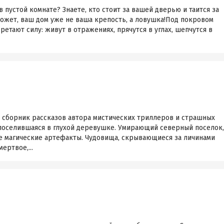
 пустой комнате? Знаете, кто стоит за вашей дверью и таится за
может, ваш дом уже не ваша крепость, а ловушка!Под покровом
етают силу: живут в отражениях, прячутся в углах, шепчутся в
 сборник рассказов автора мистических триллеров и страшных
 поселившаяся в глухой деревушке. Умирающий северный поселок,
е магические артефакты. Чудовища, скрывающиеся за личинами
ертвое,...
е