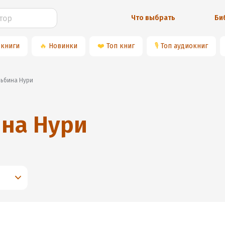
Что выбрать
Би
 книги
🔥
Новинки
❤️
Топ книг
🎙
Топ аудиокниг
Альбина Нури
на Нури