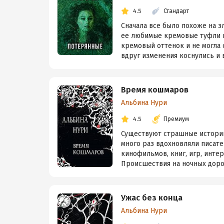
4.5
Стандарт
Сначала все было похоже на 
ее любимые кремовые туфли н
кремовый оттенок и не могла
вдруг изменения коснулись и 
Время кошмаров
Альбина Нури
4.5
Премиум
Существуют страшные истории
много раз вдохновляли писате
кинофильмов, книг, игр, инте
Происшествия на ночных дорог
Ужас без конца
Альбина Нури