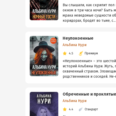
Вы слышали, как скрипит пол в
окном в три часа ночи? Быть 
мрака неведомые сущности обр
коридорах, бродят во тьме, с...
Неупокоенные
Альбина Нури
4.5
Премиум
«Неупокоенные» – это шестой
историй Альбины Нури. Жуть,
охваченный страхом. Зловещи
родственников и соседей. Не-м
Обреченные и прокляты
Альбина Нури
4.4
Стандарт