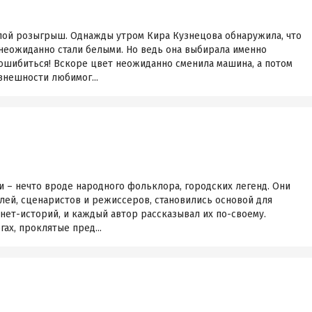
злой розыгрыш. Однажды утром Кира Кузнецова обнаружила, что
еожиданно стали белыми. Но ведь она выбирала именно
 ошибиться! Вскоре цвет неожиданно сменила машина, а потом
внешности любимог...
 – нечто вроде народного фольклора, городских легенд. Они
лей, сценаристов и режиссеров, становились основой для
рнет-историй, и каждый автор рассказывал их по-своему.
ах, проклятые пред...