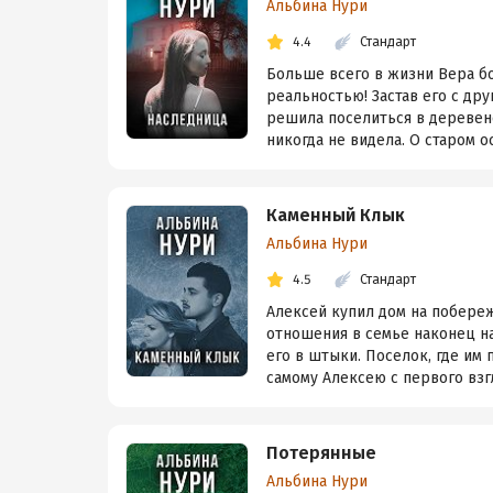
Альбина Нури
4.4
Стандарт
Больше всего в жизни Вера бо
реальностью! Застав его с др
решила поселиться в деревенс
никогда не видела. О старом ос
Каменный Клык
Альбина Нури
4.5
Стандарт
Алексей купил дом на побереж
отношения в семье наконец н
его в штыки. Поселок, где им 
самому Алексею с первого взгл
Потерянные
Альбина Нури