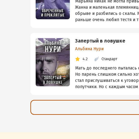
Марьяна никак не могла привы
Жанна и маленькая племянница
обрыве и разбились о скалы. 
раньше очень любил тестя и те
Запертый в ловушке
Альбина Нури
4.2
Стандарт
Мать до последнего пыталась 
Но парень слишком сильно хот
стал прислушиваться к уговор
попутчики. Но с каждым часом п