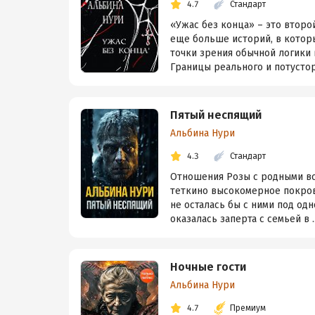
4.7
Стандарт
«Ужас без конца» – это второ
еще больше историй, в котор
точки зрения обычной логики
Границы реального и потустор
Пятый неспящий
Альбина Нури
4.3
Стандарт
Отношения Розы с родными все
теткино высокомерное покрови
не осталась бы с ними под од
оказалась заперта с семьей в ..
Ночные гости
Альбина Нури
4.7
Премиум