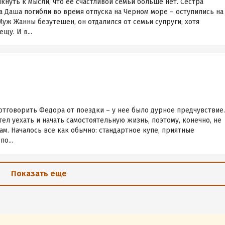
кнуть к мысли, что ее счастливой семьи больше нет. Сестра
 Даша погибли во время отпуска на Черном море – оступились на
Муж Жанны безутешен, он отдалился от семьи супруги, хотя
щу. И в...
отговорить Федора от поездки – у нее было дурное предчувствие.
ел уехать и начать самостоятельную жизнь, поэтому, конечно, не
ам. Началось все как обычно: стандартное купе, приятные
о...
Показать еще