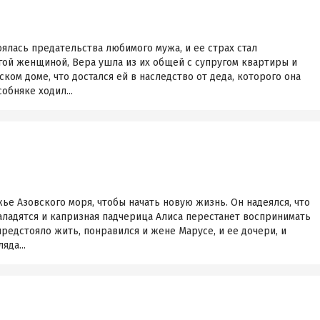
ялась предательства любимого мужа, и ее страх стал
угой женщиной, Вера ушла из их общей с супругом квартиры и
ком доме, что достался ей в наследство от деда, которого она
обняке ходил...
ье Азовского моря, чтобы начать новую жизнь. Он надеялся, что
аладятся и капризная падчерица Алиса перестанет воспринимать
предстояло жить, понравился и жене Марусе, и ее дочери, и
яда...