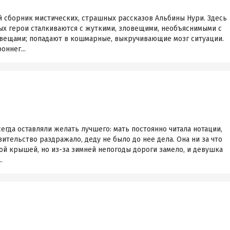
й сборник мистических, страшных рассказов Альбины Нури. Здесь
ых герои сталкиваются с жуткими, зловещими, необъяснимыми с
 вещами; попадают в кошмарные, выкручивающие мозг ситуации.
оннег...
гда оставляли желать лучшего: мать постоянно читала нотации,
тельство раздражало, деду не было до нее дела. Она ни за что
ной крышей, но из-за зимней непогоды дороги замело, и девушка
.