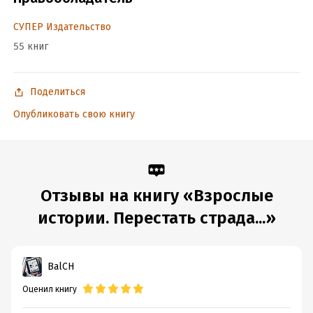
Объем:
1145865
СУПЕР Издательство
Год издания:
2024
55 книг
Дата поступления:
7 августа 2021
ISBN (EAN):
9785996515318
Время на чтение:
16
ч.
Поделиться
Опубликовать свою книгу
Отзывы на книгу «Взрослые
истории. Перестать страда...»
BalCH
Оценил книгу