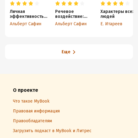
Личная
Речевое
Характеры всех
эффективность:
воздействие:
людей
думать
защитить
Альберт Сафин
Альберт Сафин
Е. Итареев
долгосрочно и
границы и
действовать
создать
точно
партнерство
Еще
О проекте
Что такое MyBook
Правовая информация
Правообладателям
Загрузить подкаст в MyBook и Литрес