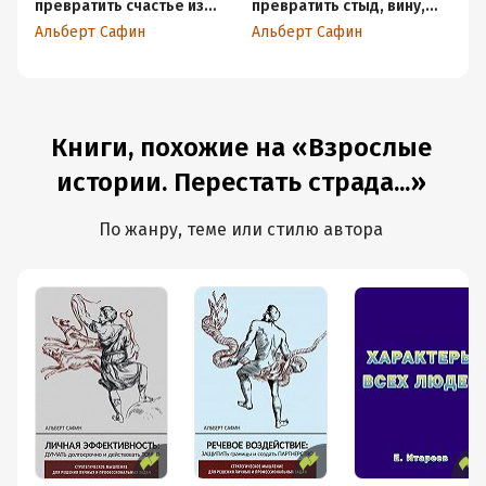
превратить счастье из
превратить стыд, вину,
По
недостижимой цели в
зависть и злость в мостик
л
Альберт Сафин
Альберт Сафин
Ал
привычную реальность
к счастливой жизни
Книги, похожие на «Взрослые
истории. Перестать страда...»
По жанру, теме или стилю автора