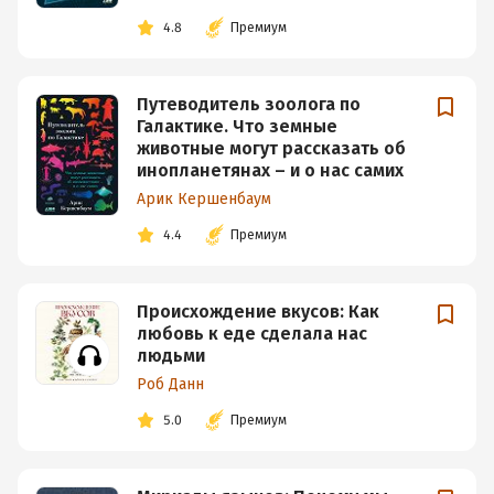
4.8
Премиум
Путеводитель зоолога по
Галактике. Что земные
животные могут рассказать об
инопланетянах – и о нас самих
Арик Кершенбаум
4.4
Премиум
Происхождение вкусов: Как
любовь к еде сделала нас
людьми
Роб Данн
5.0
Премиум