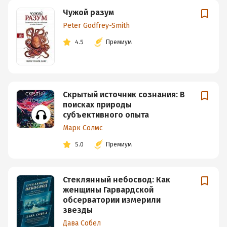
Чужой разум
Peter Godfrey-Smith
4.5
Премиум
Скрытый источник сознания: В
поисках природы
субъективного опыта
Марк Солмс
5.0
Премиум
Стеклянный небосвод: Как
женщины Гарвардской
обсерватории измерили
звезды
Дава Собел