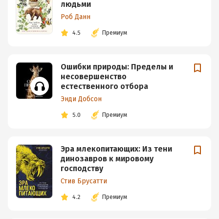
людьми
Роб Данн
4.5
Премиум
Ошибки природы: Пределы и
несовершенство
естественного отбора
Энди Добсон
5.0
Премиум
Эра млекопитающих: Из тени
динозавров к мировому
господству
Стив Брусатти
4.2
Премиум