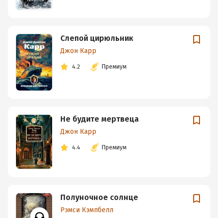
Слепой цирюльник
Джон Карр
4.2
Премиум
Не будите мертвеца
Джон Карр
4.4
Премиум
Полуночное солнце
Рэмси Кэмпбелл