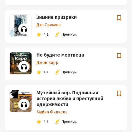
Зимние призраки
Дэн Симмонс
4.1
Премиум
Не будите мертвеца
Джон Карр
4.4
Премиум
Музейный вор. Подлинная
история любви и преступной
одержимости
Майкл Финкель
4.6
Премиум