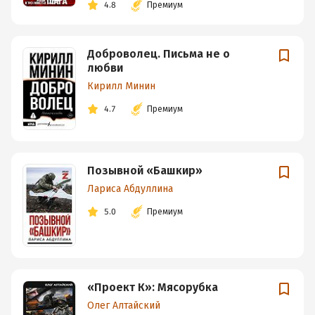
4.8
Премиум
Доброволец. Письма не о
любви
Кирилл Минин
4.7
Премиум
Позывной «Башкир»
Лариса Абдуллина
5.0
Премиум
«Проект К»: Мясорубка
Олег Алтайский