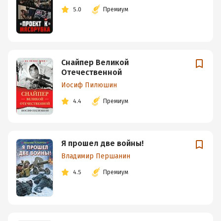
5.0
Премиум
Снайпер Великой
Отечественной
Иосиф Пилюшин
4.4
Премиум
Я прошел две войны!
Владимир Першанин
4.5
Премиум