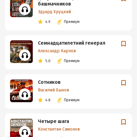
башмачников
Эдуард Хруцкий
4.9
Премиум
Семнадцатилетний генерал
Александр Карпов
5.0
Премиум
Сотников
Василий Быков
4.8
Премиум
Четыре шага
Константин Симонов