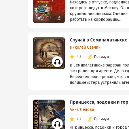
Находясь в отпуске, подполко
которого ведут в Москву. Он
крупным чиновником. Оценив т
работать на корпорацию…
Случай в Семипалатинске
Николай Свечин
4.8
Премиум
В Семипалатинске зарезан по
застрелен при аресте. Дело с
Нефедьев подозревает, что сл
полицмейстера устранили аген
Принцесса, подонки и гор
Анна Ледова
4.7
Премиум
«Принцесса, подонки и город 