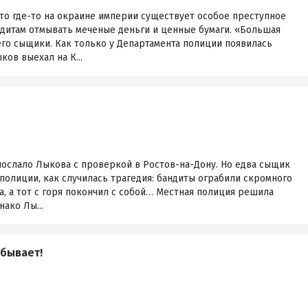
то где-то на окраине империи существует особое преступное
дитам отмывать меченые деньги и ценные бумаги. «Большая
его сыщики. Как только у Департамента полиции появилась
ков выехал на К...
послало Лыкова с проверкой в Ростов-на-Дону. Но едва сыщик
полиции, как случилась трагедия: бандиты ограбили скромного
за, а тот с горя покончил с собой… Местная полиция решила
нако Лы...
бывает!