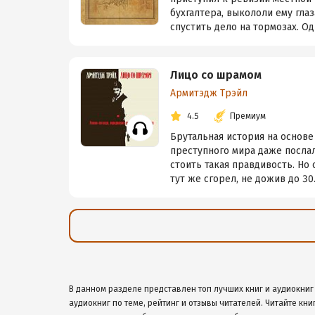
бухгалтера, выкололи ему гла
спустить дело на тормозах. Од
Лицо со шрамом
Армитэдж Трэйл
4.5
Премиум
Брутальная история на основе
преступного мира даже послал
стоить такая правдивость. Но
тут же сгорел, не дожив до 30. 
В данном разделе представлен топ лучших книг и аудиокниг
аудиокниг по теме, рейтинг и отзывы читателей. Читайте кни