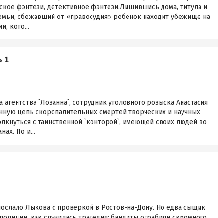
ское фэнтези, детективное фэнтези.Лишившись дома, титула и
емьи, сбежавший от «правосудия» ребёнок находит убежище на
, кото...
ь 1
 агентства `Лозанна`, сотрудник уголовного розыска Анастасия
нную цепь скоропалительных смертей творческих и научных
олкнуться с таинственной `конторой`, имеющей своих людей во
ах. По и...
послало Лыкова с проверкой в Ростов-на-Дону. Но едва сыщик
полиции, как случилась трагедия: бандиты ограбили скромного