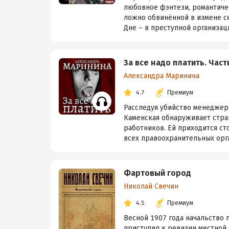
любовное фэнтези, романтиче
ложно обвинённой в измене с
Дне – в преступной организации
За все надо платить. Част
Александра Маринина
4.7
Премиум
Расследуя убийство менеджера
Каменская обнаруживает стра
работников. Ей приходится ст
всех правоохранительных орган
Фартовый город
Николай Свечин
4.5
Премиум
Весной 1907 года начальство 
приступил к ревизии местной 