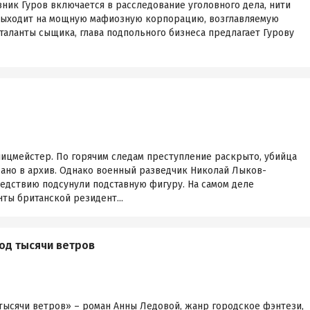
вник Гуров включается в расследование уголовного дела, нити
 выходит на мощную мафиозную корпорацию, возглавляемую
аланты сыщика, глава подпольного бизнеса предлагает Гурову
лицмейстер. По горячим следам преступление раскрыто, убийца
дано в архив. Однако военный разведчик Николай Лыков-
едствию подсунули подставную фигуру. На самом деле
ты британской резидент...
од тысячи ветров
тысячи ветров» – роман Анны Ледовой, жанр городское фэнтези,