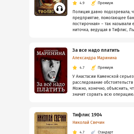
4.9
Премиум
Полиция давно подозревала, ч
предприятие, помогающее бан
постирочная» – так называли 
ниточка, ведущая в Тифлис, Лы
За все надо платить
Александра Маринина
4.7
Премиум
У Анастасии Каменской серьез
расследование обстоятельств
Можно, конечно, объяснить, ч
значит сорвать всю операцию. 
Тифлис 1904
Николай Свечин
4.7
Стандарт