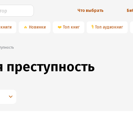
Что выбрать
Би
 книги
🔥
Новинки
❤️
Топ книг
🎙
Топ аудиокниг
тупность
 преступность