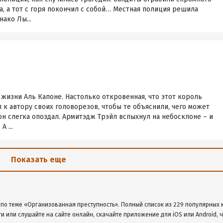
за, а тот с горя покончил с собой… Местная полиция решила
нако Лы...
 жизни Аль Капоне. Настолько откровенная, что этот король
 к автору своих головорезов, чтобы те объяснили, чего может
 он слегка опоздал. Армитэдж Трэйл вспыхнул на небосклоне – и
А ...
Показать еще
 по теме «Организованная преступность». Полный список из 229 популярных 
ги или слушайте на сайте онлайн, скачайте приложение для iOS или Android, 