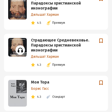
Парадоксы христианской
иконографии
Дильшат Харман
4.5
Премиум
Страдающее Средневековье.
Парадоксы христианской
иконографии
Дильшат Харман
4.3
Премиум
Моя Тора
Борис Гасс
4.3
Стандарт