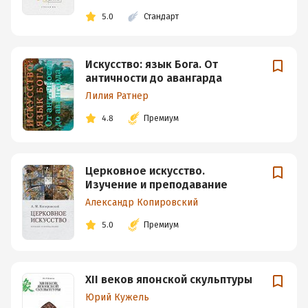
5.0
Стандарт
Искусство: язык Бога. От
античности до авангарда
Лилия Ратнер
4.8
Премиум
Церковное искусство.
Изучение и преподавание
Александр Копировский
5.0
Премиум
XII веков японской скульптуры
Юрий Кужель