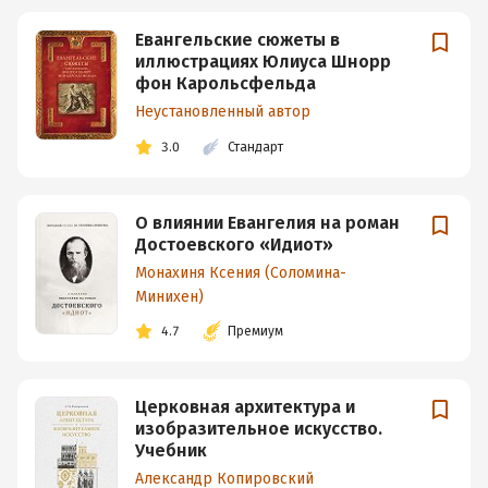
Евангельские сюжеты в
иллюстрациях Юлиуса Шнорр
фон Карольсфельда
Неустановленный автор
3.0
Стандарт
О влиянии Евангелия на роман
Достоевского «Идиот»
Монахиня Ксения (Соломина-
Минихен)
4.7
Премиум
Церковная архитектура и
изобразительное искусство.
Учебник
Александр Копировский