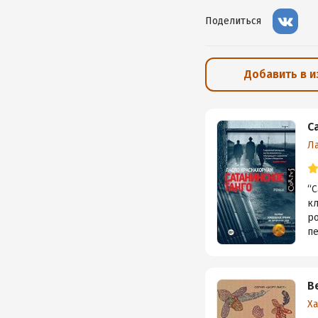
Поделиться
Добавить в 
С
Л
“
кл
ро
пе
В
Ха