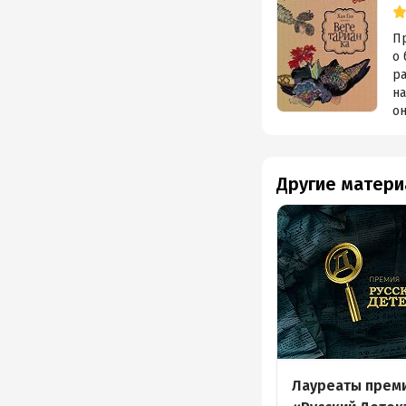
Пр
о
р
на
он
Другие матери
Лауреаты прем