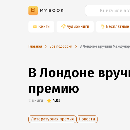
📖
Книги
🎧
Аудиокниги
👌
Бесплатные
Главная
Все подборки
В Лондоне вручили Междуна
В Лондоне вру
премию
2
книги
4.05
Литературная премия
Новости