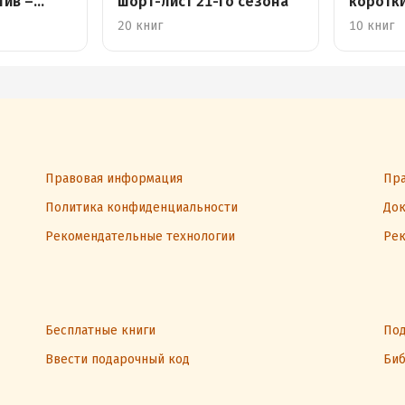
тив –
шорт-лист 21-го сезона
коротки
зарубе
20 книг
10 книг
Правовая информация
Пра
Политика конфиденциальности
Док
Рекомендательные технологии
Рек
Бесплатные книги
Под
Ввести подарочный код
Биб