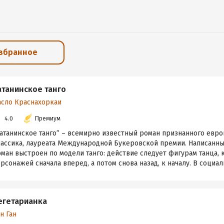
избранное
атанинское танго
асло Краснахоркаи
4.0
Премиум
Сатанинское танго” – всемирно известный роман признанного евр
ассика, лауреата Международной Букеровской премии. Написанный
ман выстроен по модели танго: действие следует фигурам танца,
рсонажей сначала вперед, а потом снова назад, к началу. В социали
егетарианка
н Ган