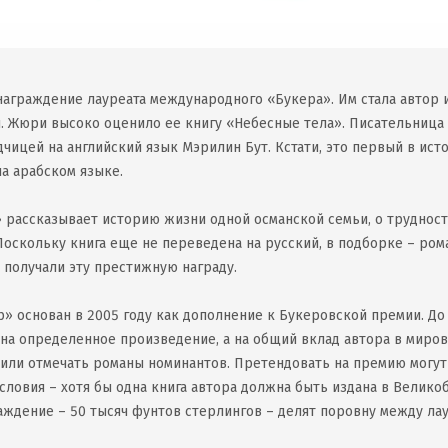
награждение лауреата международного «Букера». Им стала автор 
. Жюри высоко оценило ее книгу «Небесные тела». Писательница 
чицей на английский язык Мэрилин Бут. Кстати, это первый в ист
а арабском языке.
 рассказывает историю жизни одной османской семьи, о трудностя
Поскольку книга еще не переведена на русский, в подборке – ром
 получали эту престижную награду.
 основан в 2005 году как дополнение к Букеровской премии. До
на определенное произведение, а на общий вклад автора в миров
или отмечать романы номинантов. Претендовать на премию могут
условия – хотя бы одна книга автора должна быть издана в Велик
раждение – 50 тысяч фунтов стерлингов – делят поровну между ла