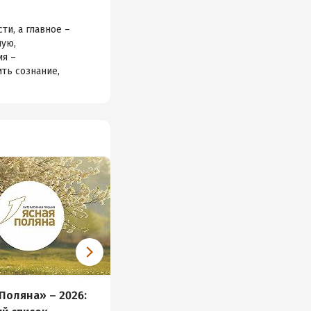
ти, а главное –
ную,
ия –
ть сознание,
Поляна» – 2026:
«Ясная Поляна» – 2026: