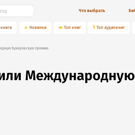
Что выбрать
Би
 книги
🔥
Новинки
❤️
Топ книг
🎙
Топ аудиокниг
родную Букеровскую премию
чили Международную