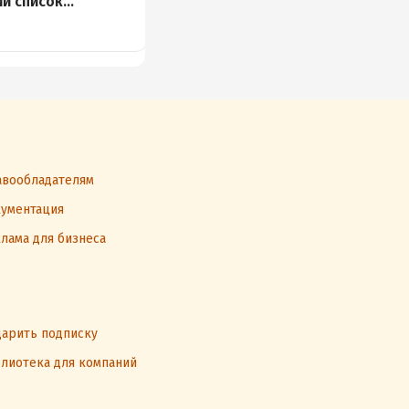
й список
длинный список
жной прозы
российской прозы
34 книги
вообладателям
ументация
лама для бизнеса
арить подписку
лиотека для компаний