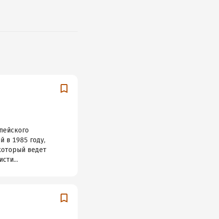
опейского
 в 1985 году,
 который ведет
сти...