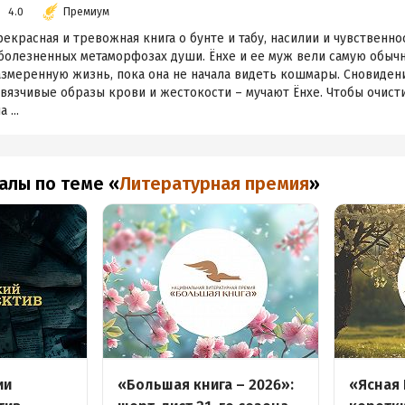
4.0
Премиум
екрасная и тревожная книга о бунте и табу, насилии и чувственнос
 болезненных метаморфозах души. Ёнхе и ее муж вели самую обыч
азмеренную жизнь, пока она не начала видеть кошмары. Сновиден
вязчивые образы крови и жестокости – мучают Ёнхе. Чтобы очисти
а ...
алы по теме
«
Литературная премия
»
ии
«Большая книга – 2026»:
«Ясная 