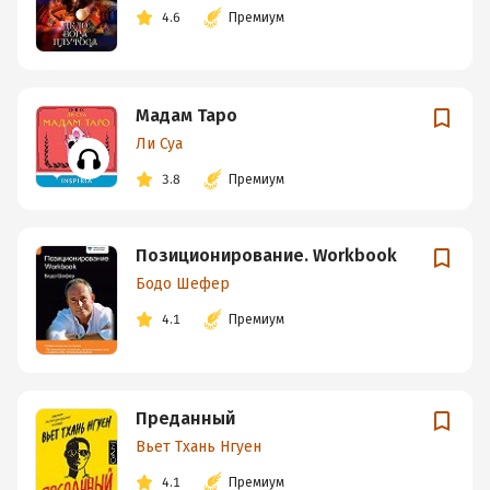
4.6
Премиум
Мадам Таро
Ли Суа
3.8
Премиум
Позиционирование. Workbook
Бодо Шефер
4.1
Премиум
Преданный
Вьет Тхань Нгуен
4.1
Премиум