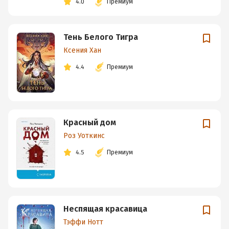
4.0
Премиум
Тень Белого Тигра
Ксения Хан
4.4
Премиум
Красный дом
Роз Уоткинс
4.5
Премиум
Неспящая красавица
Тэффи Нотт