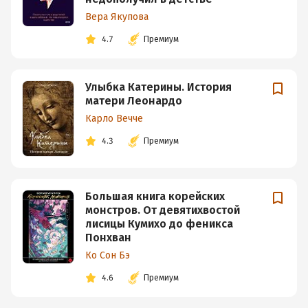
Вера Якупова
4.7
Премиум
Улыбка Катерины. История
матери Леонардо
Карло Вечче
4.3
Премиум
Большая книга корейских
монстров. От девятихвостой
лисицы Кумихо до феникса
Понхван
Ко Сон Бэ
4.6
Премиум