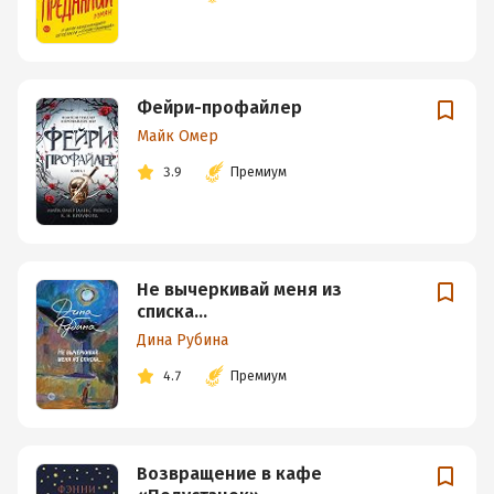
Фейри-профайлер
Майк Омер
3.9
Премиум
Не вычеркивай меня из
списка…
Дина Рубина
4.7
Премиум
Возвращение в кафе